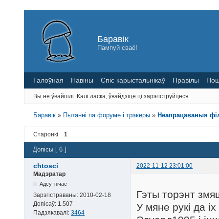
Баравік
Пампуй сваё!
Галоўная
Навіны
Спіс карыстальнікаў
Правілы
Пош
Вы не ўвайшлі.
Калі ласка, ўвайдзіце ці зарэгіструйцеся.
Баравік
»
Пытанні па форуме і трэкеры
»
Неапрацаваныя ф
Старонкі
1
Допісы [ 6 ]
chtosci
2022-11-12 23:01:00
Мадэратар
Адсутнічае
Гэты торэнт змяш
Зарэгістраваны:
2010-02-18
Допісаў:
1.507
У мяне рукі да і
Падзякавалі:
3464