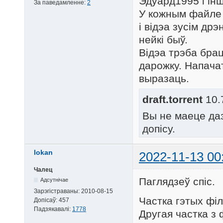
Эдуард1995 і інш
За паведамленне:
2
У кожным файле 
і відэа зусім дрэ
нейкі быў.
Відэа трэба брац
дарожку. Напачат
выразаць.
draft.torrent
10.
Вы не маеце да
допісу.
lokan
2022-11-13 00
Чалец
Паглядзеў спіс.
Адсутнічае
Зарэгістраваны:
2010-08-15
Частка гэтых філ
Допісаў:
457
Падзякавалі:
1778
Другая частка з 