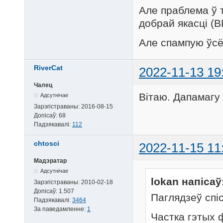
Але праблема ў т
добрай якасці (B
Але спампую ўсё 
RiverCat
2022-11-13 19
Чалец
Вітаю. Дапамагу
Адсутнічае
Зарэгістраваны:
2016-08-15
Допісаў:
68
Падзякавалі:
112
chtosci
2022-11-15 11
Мадэратар
Адсутнічае
lokan напісаў
Зарэгістраваны:
2010-02-18
Допісаў:
1.507
Паглядзеў спіс
Падзякавалі:
3464
За паведамленне:
1
Частка гэтых 