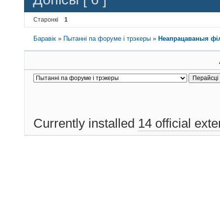
Старонкі
1
Баравік
»
Пытанні па форуме і трэкеры
»
Неапрацаваныя ф
Currently installed
14 official ext