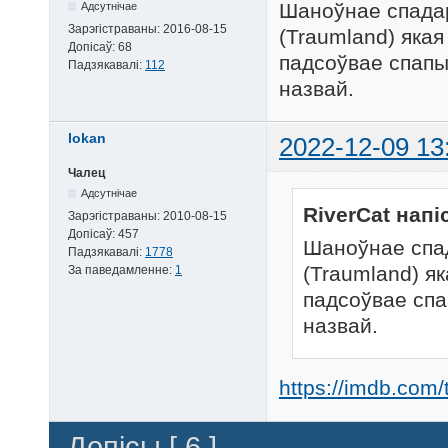
Шаноўнае спадар
Адсутнічае
Зарэгістраваны:
2016-08-15
(Traumland) якая 
Допісаў:
68
падсоўвае спапы
Падзякавалі:
112
назвай.
lokan
2022-12-09 13
Чалец
Адсутнічае
RiverCat напі
Зарэгістраваны:
2010-08-15
Допісаў:
457
Шаноўнае спад
Падзякавалі:
1778
(Traumland) як
За паведамленне:
1
падсоўвае спа
назвай.
https://imdb.com/
Допісы [ 6 ]