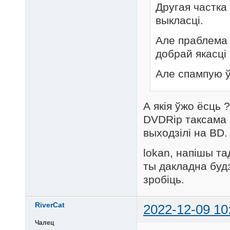
Другая частка 
выкласці.
Але праблема 
добрай якасці
Але спампую ўс
А якія ўжо ёсць 
DVDRip таксама 
выходзілі на BD.
lokan, напішы та
ты дакладна буд
зробіць.
RiverCat
2022-12-09 10
Чалец