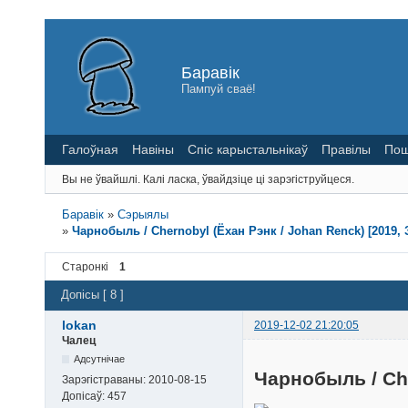
Баравік
Пампуй сваё!
Галоўная
Навіны
Спіс карыстальнікаў
Правілы
Пош
Вы не ўвайшлі.
Калі ласка, ўвайдзіце ці зарэгіструйцеся.
Баравік
»
Сэрыялы
»
Чарнобыль / Chernobyl (Ёхан Рэнк / Johan Renck) [2019, 
Старонкі
1
Допісы [ 8 ]
lokan
2019-12-02 21:20:05
Чалец
Адсутнічае
Чарнобыль / Ch
Зарэгістраваны:
2010-08-15
Допісаў:
457