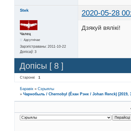
Stek
2020-05-28 00
Дзякуй вялікі!
Чалец
Адсутнічае
Зарэгістраваны:
2011-10-22
Допісаў:
3
Допісы [ 8 ]
Старонкі
1
Баравік
»
Сэрыялы
»
Чарнобыль / Chernobyl (Ёхан Рэнк / Johan Renck) [2019, 