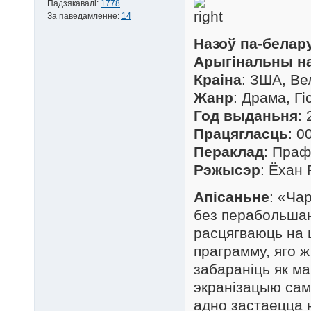
Падзякавалі:
1778
За паведамленне:
14
Назоў па-белар
Арыгінальны н
Краіна
: ЗША, Ве
Жанр
: Драма, Г
Год выданьня
:
Працягласць
: 0
Пераклад
: Пра
Рэжысэр
: Ёхан 
Апісаньне
: «Ча
без перабольшан
расцягваюць на 
праграмму, яго ж
забараніць як ма
экранізацыю сам
адно застаецца 