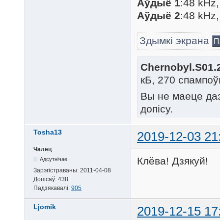
Аўдыё 1
:48 kHz,
Аўдыё 2
:48 kHz,
Здымкі экрана
П
Chernobyl.S01.
кБ, 270 спампоў
Вы не маеце да
допісу.
Tosha13
2019-12-03 21
Чалец
Клёва! Дзякуй!
Адсутнічае
Зарэгістраваны:
2011-04-08
Допісаў:
438
Падзякавалі:
905
Ljomik
2019-12-15 17