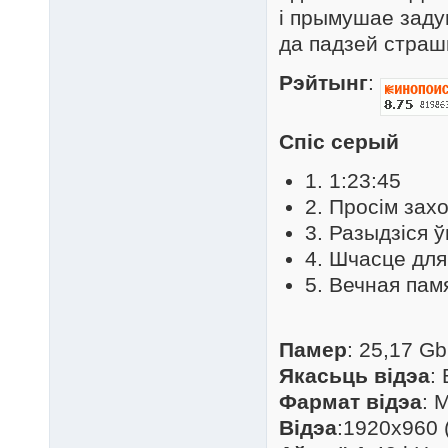
і прымушае заду
да падзей страш
Рэйтынг
:
Спіс серый
1. 1:23:45
2. Просім зах
3. Разыдзіся ў
4. Шчасце для
5. Вечная пам
Памер
: 25,17 Gb
Якасьць відэа
:
Фармат відэа
: 
Відэа
:1920x960 (