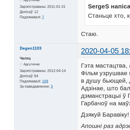
SergeS напіса
Зарэгістраваны:
2011-01-31
Допісаў:
12
Станьце хто, к
Падзякавалі:
7
Стаю.
Degen1103
2020-04-05 18
Чалец
Гэта мастацтва, 
Адсутнічае
Зарэгістраваны:
2012-04-14
Фільм узрушвае 
Допісаў:
84
в душу бьющей, д
Падзякавалі:
109
За паведамленне:
3
Адзінае, што ба
дэманстрацыі ў Го
Гарбачоў на маўз
Дзякуй Баравіку!
Апошні раз адрэ