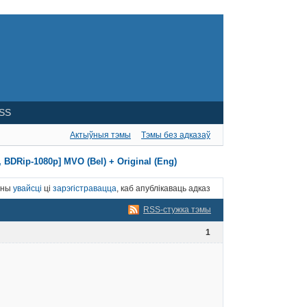
SS
Актыўныя тэмы
Тэмы без адказаў
BDRip-1080p] MVO (Bel) + Original (Eng)
нны
увайсці
ці
зарэгістравацца
, каб апублікаваць адказ
RSS-стужка тэмы
1