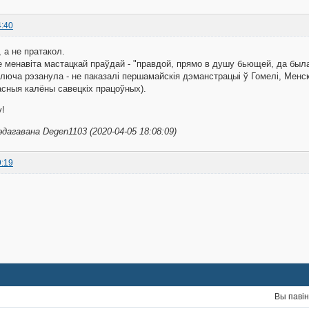
4:40
 а не пратакол.
 менавіта мастацкай праўдай - "правдой, прямо в душу бьющей, да была 
люча рэзанула - не паказалі першамайскія дэманстрацыі ў Гомелі, Менску,
дасныя калёны савецкіх працоўных).
у!
эдагавана Degen1103 (2020-04-05 18:08:09)
9:19
Вы паві