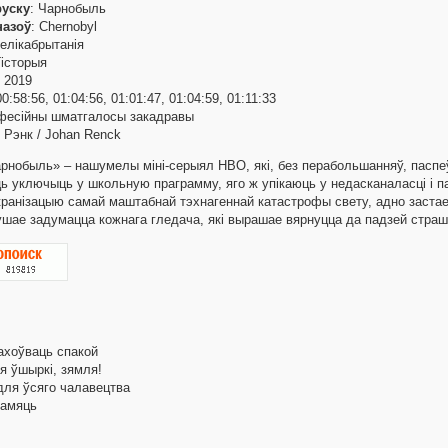
руску
: Чарнобыль
назоў
: Chernobyl
елікабрытанія
Гісторыя
: 2019
00:58:56, 01:04:56, 01:01:47, 01:04:59, 01:11:33
фесійны шматгалосы закадравы
н Рэнк / Johan Renck
арнобыль» – нашумелы міні-серыял НВО, які, без перабольшанняў, паспе
ць уключыць у школьную праграмму, яго ж упікаюць у недасканаласці і 
экранізацыю самай маштабнай тэхнагеннай катастрофы свету, адно заст
ушае задумацца кожнага гледача, які вырашае вярнуцца да падзей стра
захоўваць спакой
ся ўшыркі, зямля!
для ўсяго чалавецтва
памяць