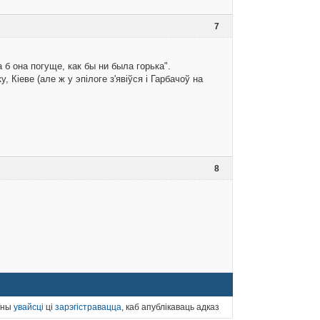
7
б она погуще, как бы ни была горька".
 Кіеве (але ж у эпілоге з'явіўся і Гарбачоў на
8
нны
увайсці
ці
зарэгістравацца
, каб апублікаваць адказ