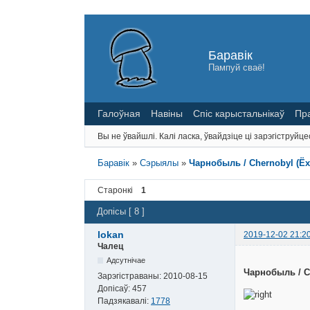
Баравік
Пампуй сваё!
Галоўная
Навіны
Спіс карыстальнікаў
Пр
Вы не ўвайшлі.
Калі ласка, ўвайдзіце ці зарэгіструйце
Баравік
»
Сэрыялы
»
Чарнобыль / Chernobyl (Ёха
Старонкі
1
Допісы [ 8 ]
lokan
2019-12-02 21:2
Чалец
Адсутнічае
Чарнобыль / C
Зарэгістраваны:
2010-08-15
Допісаў:
457
Падзякавалі:
1778