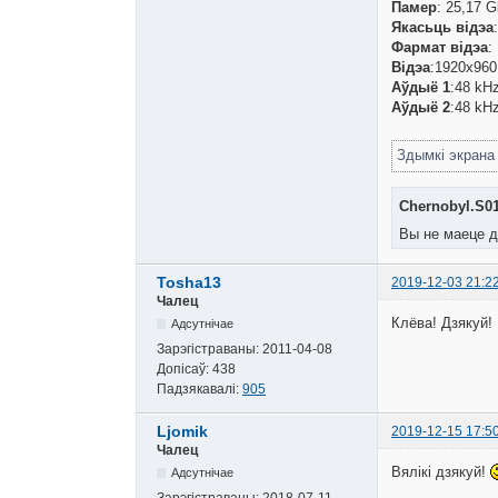
Памер
: 25,17 G
Якасьць відэа
Фармат відэа
:
Відэа
:1920x960 
Аўдыё 1
:48 kHz
Аўдыё 2
:48 kHz
Здымкі экран
Chernobyl.S01
Вы не маеце д
Tosha13
2019-12-03 21:2
Чалец
Клёва! Дзякуй!
Адсутнічае
Зарэгістраваны:
2011-04-08
Допісаў:
438
Падзякавалі:
905
Ljomik
2019-12-15 17:5
Чалец
Вялікі дзякуй!
Адсутнічае
Зарэгістраваны:
2018-07-11