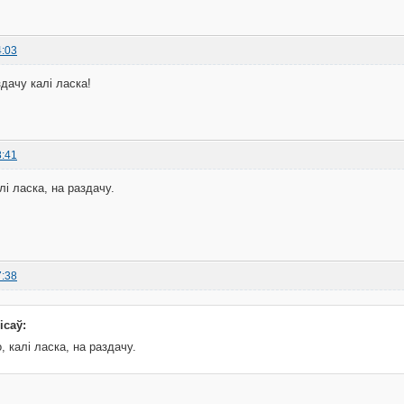
4:03
дачу калi ласка!
8:41
лі ласка, на раздачу.
7:38
ісаў:
, калі ласка, на раздачу.