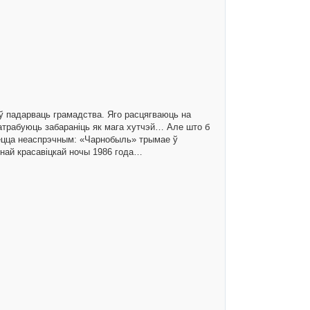
ў падарваць грамадства. Яго расцягваюць на
патрабуюць забараніць як мага хутчэй… Але што б
аецца неаспрэчным: «Чарнобыль» трымае ў
шнай красавіцкай ночы 1986 года…