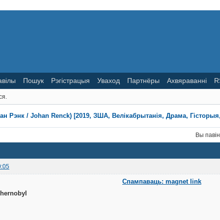
авілы
Пошук
Рэгістрацыя
Уваход
Партнёры
Ахвяраванні
R
ся.
н Рэнк / Johan Renck) [2019, ЗША, Велікабрытанія, Драма, Гісторыя, 
Вы паві
0:05
Спампаваць: magnet link
hernobyl