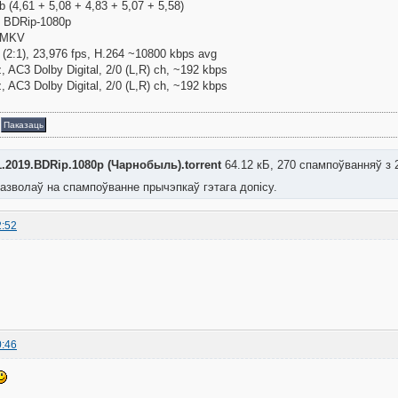
b (4,61 + 5,08 + 4,83 + 5,07 + 5,58)
: BDRip-1080p
 MKV
(2:1), 23,976 fps, H.264 ~10800 kbps avg
, AC3 Dolby Digital, 2/0 (L,R) ch, ~192 kbps
, AC3 Dolby Digital, 2/0 (L,R) ch, ~192 kbps
а
Паказаць
.2019.BDRip.1080p (Чарнобыль).torrent
64.12 кБ, 270 спампоўванняў з 
азволаў на спампоўванне прычэпкаў гэтага допісу.
2:52
0:46