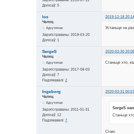
Допісаў:
5
los
2019-12-18 20:1
Чалец
Устаньце на раз
Адсутнічае
Зарэгістраваны:
2019-03-20
Допісаў:
1
SergeS
2020-03-30 20:0
Чалец
Станьце хто, ка
Адсутнічае
Зарэгістраваны:
2017-08-03
Допісаў:
7
Падзякавалі:
2
Ingeborg
2020-03-31 00:0
Чалец
Адсутнічае
SergeS нап
Зарэгістраваны:
2011-01-31
Допісаў:
12
Станьце хто
Падзякавалі:
7
Стаю.