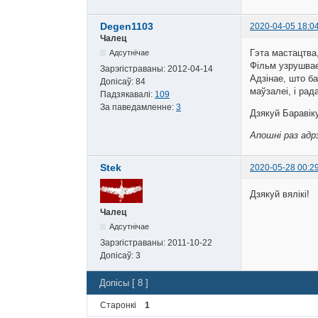
Degen1103
2020-04-05 18:0
Чалец
Гэта мастацтва,
Адсутнічае
Фільм узрушвае
Зарэгістраваны:
2012-04-14
Адзінае, што ба
Допісаў:
84
маўзалеі, і ра
Падзякавалі:
109
За паведамленне:
3
Дзякуй Баравік
Апошні раз адр
Stek
2020-05-28 00:2
Дзякуй вялікі!
Чалец
Адсутнічае
Зарэгістраваны:
2011-10-22
Допісаў:
3
Допісы [ 8 ]
Старонкі
1