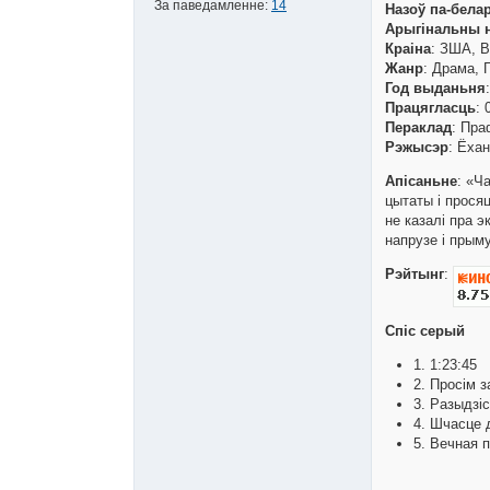
За паведамленне:
14
Назоў па-бела
Арыгінальны 
Краіна
: ЗША, В
Жанр
: Драма, 
Год выданьня
Працягласць
: 
Пераклад
: Пра
Рэжысэр
: Ёха
Апісаньне
: «Ч
цытаты і прося
не казалі пра 
напрузе і прым
Рэйтынг
:
Спіс серый
1. 1:23:45
2. Просім 
3. Разыдзі
4. Шчасце 
5. Вечная 