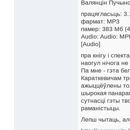
Валянцін Пучынс
працягласьць: 3
фармат: MP3
памер: 383 Мб (
Audio: Audio: M
[Audio]
пра кнігу і спек
наогул нічога не
Па мне - гэта бе
Караткевичам тры
ажыццёўлены тол
шырокая панарам
сутнасці гэты тв
раманістыцы.
Лепш чытаць, ал