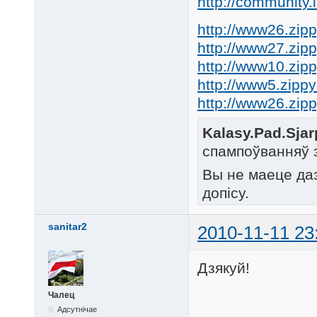
http://community.
http://www26.zip
http://www27.zip
http://www10.zip
http://www5.zipp
http://www26.zip
Kalasy.Pad.Sjar
спампоўванняў 
Вы не маеце да
допісу.
sanitar2
2010-11-11 23
Дзякуй!
Чалец
Адсутнічае