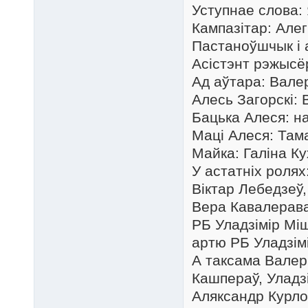
Уступнае слова:
Кампазітар: Але
Пастаноўшчык і а
Асістэнт рэжысё
Ад аўтара: Вале
Алесь Загорскі: 
Бацька Алеся: н
Маці Алеся: Там
Майка: Галіна К
У астатніх ролях
Віктар Лебедзеў,
Вера Кавалерава,
РБ Уладзімір Міш
артю РБ Уладзімі
А таксама Валер
Кашпераў, Уладзі
Аляксандр Курло