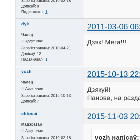
Зарэгістраваны:
2010-02-18
Допісаў:
8
Падзякавалі:
1
dyk
2011-03-06 06
Чалец
Дзяк! Мега!!!
Адсутнічае
Зарэгістраваны:
2010-04-21
Допісаў:
12
Падзякавалі:
1
vozh
2015-10-13 22
Чалец
Дзякуй!
Адсутнічае
Зарэгістраваны:
2015-10-13
Панове, на разда
Допісаў:
7
chtosci
2015-11-03 20
Мадэратар
Адсутнічае
vozh напісаў:
Зарэгістраваны:
2010-02-18