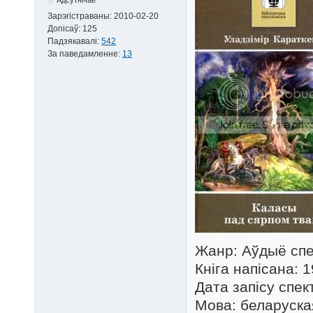
Зарэгістраваны:
2010-02-20
Допісаў:
125
Падзякавалі:
542
За паведамленне:
13
Жанр: Аўдыё спе
Кніга напісана: 
Дата запісу спек
Мова: беларуска