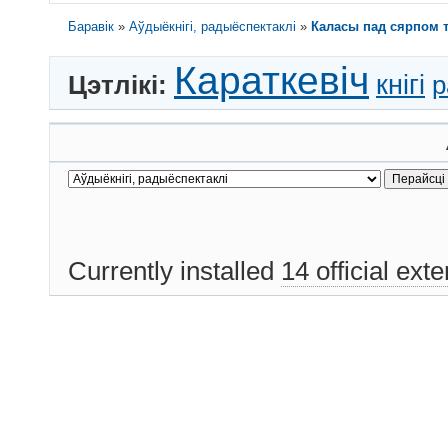
Баравік
»
Аўдыёкнігі, радыёспектаклі
»
Каласы пад сярпом тв
Караткевіч
кнігі
Цэтлікі:
р
Currently installed
14 official ext