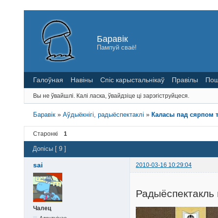
Баравік
Пампуй сваё!
Галоўная
Навіны
Спіс карыстальнікаў
Правілы
Пош
Вы не ўвайшлі.
Калі ласка, ўвайдзіце ці зарэгіструйцеся.
Баравік
»
Аўдыёкнігі, радыёспектаклі
»
Каласы пад сярпом тв
Старонкі
1
Допісы [ 9 ]
sai
2010-03-16 10:29:04
Радыёспектакль 
Чалец
Адсутнічае