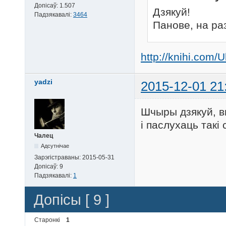
Допісаў:
1.507
Дзякуй!
Падзякавалі:
3464
Панове, на раз
http://knihi.com/
yadzi
2015-12-01 21
Шчыры дзякуй, в
і паслухаць такі
Чалец
Адсутнічае
Зарэгістраваны:
2015-05-31
Допісаў:
9
Падзякавалі:
1
Допісы [ 9 ]
Старонкі
1