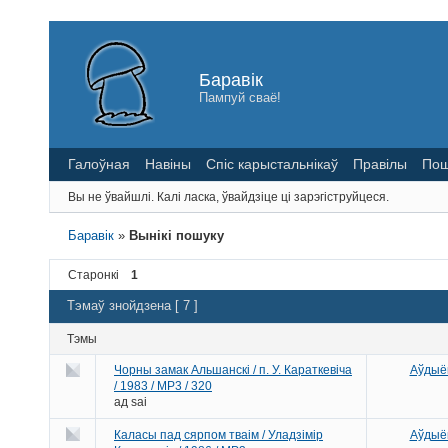
Баравік
Пампуй сваё!
Галоўная
Навіны
Спіс карыстальнікаў
Правілы
Пош
Вы не ўвайшлі.
Калі ласка, ўвайдзіце ці зарэгіструйцеся.
Баравік
»
Вынікі пошуку
Старонкі
1
Тэмаў знойдзена [ 7 ]
Тэмы
Чорны замак Альшанскі / п. У. Караткевіча
Аўдыёк
/ 1983 / MP3 / 320
ад
sai
Каласы пад сярпом тваім / Уладзімір
Аўдыёк