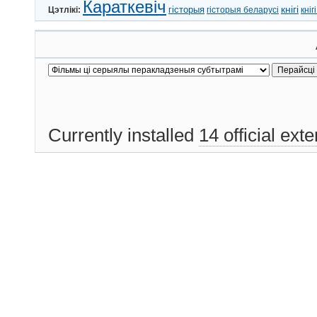
Караткевіч
кнігі
гісторыя
Цэтлікі:
гісторыя беларусі
кніг
Currently installed
14 official ext