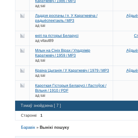
Караткевіч / 1986 / MP3
ад
sai
Ладдзя роспачы / п. У. Караткевіча /
Аўдыёк
радыёспектакль / MP3
ад
sai
кнігі па гісторыі Беларусі
Сп
ад
vitaut89
Млын на Сініх Вірах / Уладзімір
Аўдыёк
Караткевіч / 1959 / MP3
ад
sai
Краіна Цыганія / У. Караткевіч / 1979 / МР3
Аўдыёк
ад
sai
Кароткая Гісторыя Беларусі / Ластоўскі /
Вільня / 1910 / PDF
ад
sai
Тэмаў знойдзена [ 7 ]
Старонкі
1
Баравік
»
Вынікі пошуку