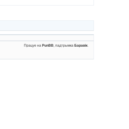
Працуе на
PunBB
, падтрымка
Баравік
.