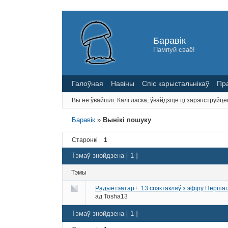
Баравік
Пампуй сваё!
Галоўная
Навіны
Спіс карыстальнікаў
Пр
Вы не ўвайшлі.
Калі ласка, ўвайдзіце ці зарэгіструйце
Баравік
»
Вынікі пошуку
Старонкі
1
Тэмаў знойдзена [ 1 ]
Тэмы
Радыётэатар+. 13 спэктакляў з эфіру Перша
ад
Tosha13
Тэмаў знойдзена [ 1 ]