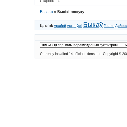
Старонкі
1
Баравік
»
Вынікі пошуку
Быкаў
Цэтлікі:
Арабей
Астроўскі
Гогаль
Дайнек
Currently installed
14 official extensions
. Copyright © 