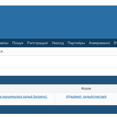
авілы
Пошук
Рэгістрацыя
Уваход
Партнёры
Ахвяраванні
R
ся.
Форум
га нацыяналага радыё Беларусі.
Аўдыёкнігі, радыёспектаклі