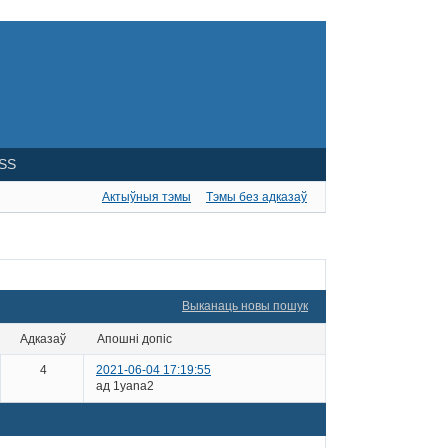
SS
Актыўныя тэмы
Тэмы без адказаў
Выканаць новы пошук
адказаў
апошні допіс
4
2021-06-04 17:19:55
ад 1yana2