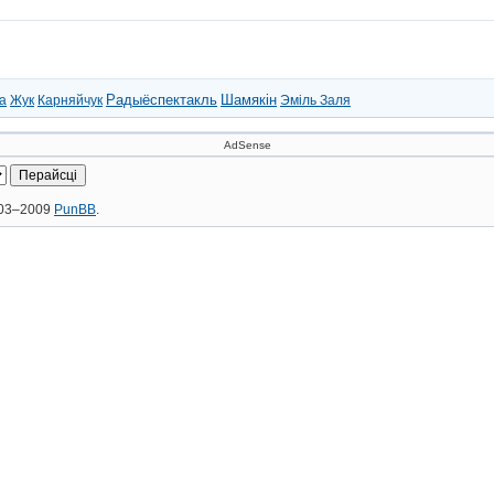
Радыёспектакль
Шамякін
а
Жук
Карняйчук
Эміль Заля
AdSense
2003–2009
PunBB
.