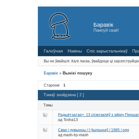
Баравік
Пампуй сваё!
Галоўная
Навіны
Спіс карыстальнікаў
Пр
Вы не ўвайшлі.
Калі ласка, ўвайдзіце ці зарэгіструйце
Баравік
»
Вынікі пошуку
Старонкі
1
Тэмаў знойдзена [ 2 ]
Тэмы
Радыётэатар+. 13 спэктакляў з эфіру Перша
ад
Tosha13
Свае і чужынцы / І.Чыгрынаў / 1985 / ogg
ад
mash-by-mash