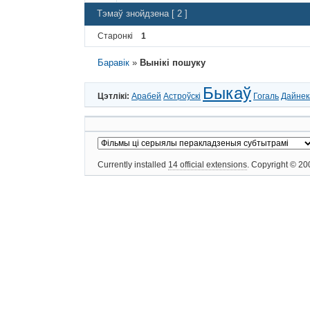
Тэмаў знойдзена [ 2 ]
Старонкі
1
Баравік
»
Вынікі пошуку
Быкаў
Цэтлікі:
Арабей
Астроўскі
Гогаль
Дайнек
Currently installed
14 official extensions
. Copyright © 