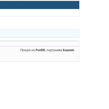
Працуе на
PunBB
, падтрымка
Баравік
.