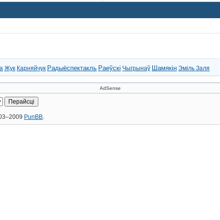
Радыёспектакль
Раеўскі
Шамякін
а
Жук
Карняйчук
Чыгрынаў
Эміль Заля
AdSense
2003–2009
PunBB
.