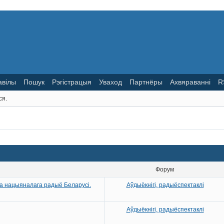
авілы
Пошук
Рэгістрацыя
Уваход
Партнёры
Ахвяраванні
R
ся.
Форум
га нацыяналага радыё Беларусі.
Аўдыёкнігі, радыёспектаклі
Аўдыёкнігі, радыёспектаклі