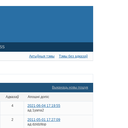
SS
Актыўныя тэмы
Тэмы без адказаў
Выканаць новы пошук
адказаў
апошні допіс
4
2021-06-04 17:19:55
ад 1yana2
2
2011-05-01 17:27:09
ад dzidzitop