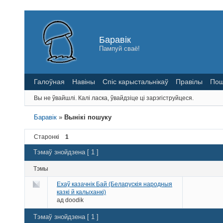
Баравік
Пампуй сваё!
Галоўная
Навіны
Спіс карыстальнікаў
Правілы
Пош
Вы не ўвайшлі.
Калі ласка, ўвайдзіце ці зарэгіструйцеся.
Баравік
»
Вынікі пошуку
Старонкі
1
Тэмаў знойдзена [ 1 ]
Тэмы
Ехаў казачнік Бай (Беларускія народныя
казкі й калыханкі)
ад
doodik
Тэмаў знойдзена [ 1 ]