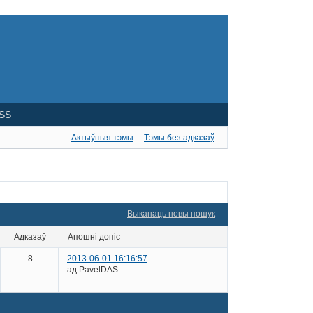
SS
Актыўныя тэмы
Тэмы без адказаў
Выканаць новы пошук
адказаў
апошні допіс
8
2013-06-01 16:16:57
ад PavelDAS