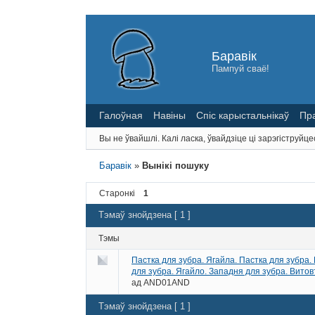
Баравік
Пампуй сваё!
Галоўная
Навіны
Спіс карыстальнікаў
Пр
Вы не ўвайшлі.
Калі ласка, ўвайдзіце ці зарэгіструйце
Баравік
»
Вынікі пошуку
Старонкі
1
Тэмаў знойдзена [ 1 ]
Тэмы
Пастка для зубра. Ягайла. Пастка для зубра. В
для зубра. Ягайло. Западня для зубра. Вит
ад
AND01AND
Тэмаў знойдзена [ 1 ]