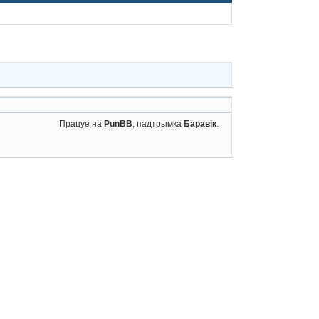
Працуе на
PunBB
, падтрымка
Баравік
.