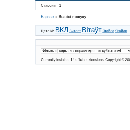
Старонкі
1
Баравік
»
Вынікі пошуку
ВКЛ
Вітаўт
Цэтлікі:
Витовт
Ягайла
Ягайло
Currently installed
14 official extensions
. Copyright © 