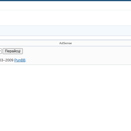
AdSense
2003–2009
PunBB
.