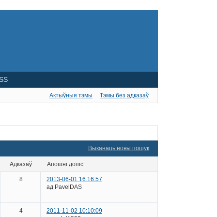
SS
Актыўныя тэмы
Тэмы без адказаў
Выканаць новы пошук
адказаў
апошні допіс
8
2013-06-01 16:16:57
ад PavelDAS
4
2011-11-02 10:10:09