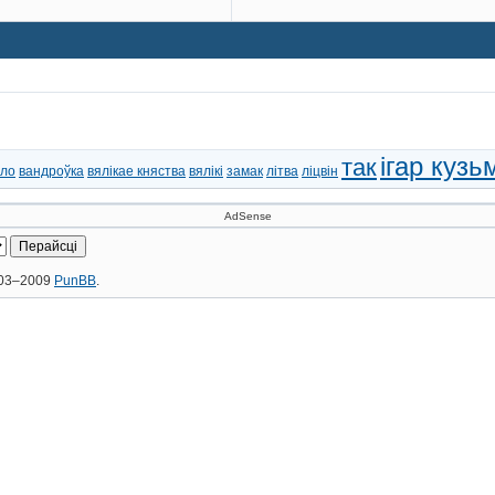
ігар кузь
так
йло
вандроўка
вялікае княства
вялікі
замак
літва
ліцвін
AdSense
2003–2009
PunBB
.