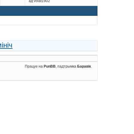
ад volat1902
мініч
Працуе на
PunBB
, падтрымка
Баравік
.