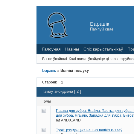
Баравік
Пампуй сваё!
Галоўная
Навіны
Спіс карыстальнікаў
Пр
Вы не ўвайшлі.
Калі ласка, ўвайдзіце ці зарэгіструйце
Баравік
»
Вынікі пошуку
Старонкі
1
Тэмаў знойдзена [ 2 ]
Тэмы
Пастка для зубра. Ягайла. Пастка для зубра. В
для зубра. Ягайло. Западня для зубра. Вит
ад
AND01AND
Трокі: рэзідэнцыя нашых вялікіх князёў