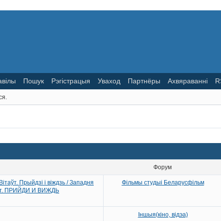
авілы
Пошук
Рэгістрацыя
Уваход
Партнёры
Ахвяраванні
R
ся.
Форум
ітаўт. Прыйдзі і віждзь / Западня
Фільмы студыі Беларусфільм
овт. ПРИЙДИ И ВИЖДЬ
Іншыя(кіно, відэа)