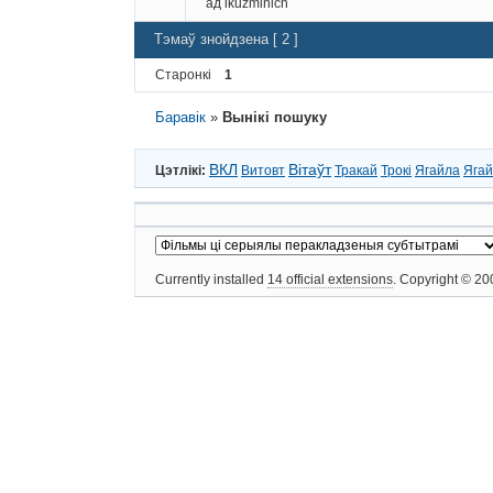
ад
ikuzminich
Тэмаў знойдзена [ 2 ]
Старонкі
1
Баравік
»
Вынікі пошуку
ВКЛ
Вітаўт
Цэтлікі:
Витовт
Тракай
Трокі
Ягайла
Яга
Currently installed
14 official extensions
. Copyright © 