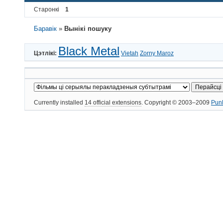
Старонкі
1
Баравік
»
Вынікі пошуку
Black Metal
Цэтлікі:
Vietah
Zorny Maroz
Currently installed
14 official extensions
. Copyright © 2003–2009
Pun