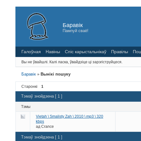
Баравік
Пампуй сваё!
Галоўная
Навіны
Спіс карыстальнікаў
Правілы
Пош
Вы не ўвайшлі.
Калі ласка, ўвайдзіце ці зарэгіструйцеся.
Баравік
»
Вынікі пошуку
Старонкі
1
Тэмаў знойдзена [ 1 ]
Тэмы
Vietah \ Smalisty Zah \ 2010 \ mp3 \ 320
kbps
ад
Crance
Тэмаў знойдзена [ 1 ]