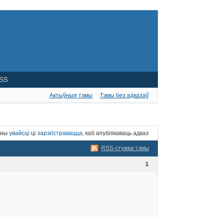
SS
Актыўныя тэмы
Тэмы без адказаў
нны
увайсці
ці
зарэгістравацца
, каб апублікаваць адказ
RSS-стужка тэмы
1