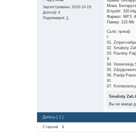
Краіна: Беларус
Мова: Беларуска
Зарэгістраваны:
2010-10-19
Бітрэйт: 320 kb
Допісаў:
4
Фармат: MP3, 44
Падзякавалі:
3
Памер: 133 Mb
Сьпіс трэкаў:
I:
01. Zmjarcvieli
02. Smalisty Zah
03. Pavolny Pal
II:
04. Vosienskija 
05. Zdzjajsnienn
06. Paslja Pauno
III:
07. Kvintesiency
Smalisty Zah.t
Вы не маеце д
Допісы [ 1 ]
Старонкі
1