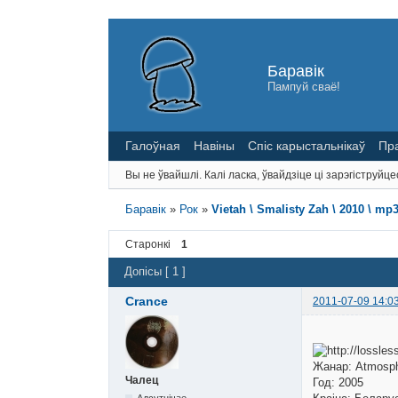
Баравік
Пампуй сваё!
Галоўная
Навіны
Спіс карыстальнікаў
Пр
Вы не ўвайшлі.
Калі ласка, ўвайдзіце ці зарэгіструйце
Баравік
»
Рок
»
Vietah \ Smalisty Zah \ 2010 \ mp
Старонкі
1
Допісы [ 1 ]
Crance
2011-07-09 14:0
Жанар: Atmosph
Чалец
Год: 2005
Адсутнічае