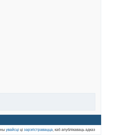
нны
увайсці
ці
зарэгістравацца
, каб апублікаваць адказ