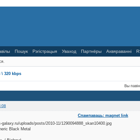
авілы
Пошук
Рэгістрацыя
Уваход
Партнёры
Ахвяраванні
R
ся.
3 \ 320 kbps
Вы паві
3:08
Спампаваць: magnet link
eric Black Metal