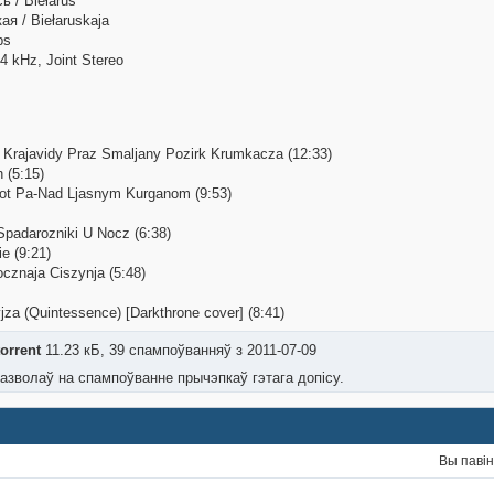
ь / Biełaruś
я / Biełaruskaja
ps
 kHz, Joint Stereo
ja Krajavidy Praz Smaljany Pozirk Krumkacza (12:33)
 (5:15)
jot Pa-Nad Ljasnym Kurganom (9:53)
Spadarozniki U Nocz (6:38)
ie (9:21)
cznaja Ciszynja (5:48)
jza (Quintessence) [Darkthrone cover] (8:41)
orrent
11.23 кБ, 39 спампоўванняў з 2011-07-09
азволаў на спампоўванне прычэпкаў гэтага допісу.
Вы паві