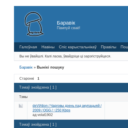
Баравік
Пампуй сваё!
Галоўная
Навіны
Спіс карыстальнікаў
Правілы
Пош
Вы не ўвайшлі.
Калі ласка, ўвайдзіце ці зарэгіструйцеся.
Баравік
»
Вынікі пошуку
Старонкі
1
Тэмаў знойдзена [ 1 ]
Тэмы
deVIAtion / Чарговы дзень пад акупацыяй /
2009 / OGG / ~250 Kbps
ад
volat1902
Тэмаў знойдзена [ 1 ]