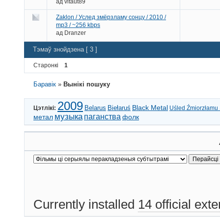
ад
vitaut89
Zaklon / Услед змёрзламу сонцу / 2010 /
mp3 / ~256 kbps
ад
Dranzer
Тэмаў знойдзена [ 3 ]
Старонкі
1
Баравік
»
Вынікі пошуку
2009
Black Metal
Belarus
Biełaruś
Цэтлікі:
Uśled Źmiorzłamu
музыка
паганства
метал
фолк
Currently installed
14 official ext