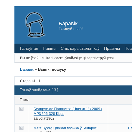
Баравік
Пампуй сваё!
Галоўная
Навіны
Спіс карыстальнікаў
Правілы
Пош
Вы не ўвайшлі.
Калі ласка, ўвайдзіце ці зарэгіструйцеся.
Баравік
»
Вынікі пошуку
Старонкі
1
Тэмаў знойдзена [ 3 ]
Тэмы
Беларускае Паганства (Частка 1) / 2009 /
MP3 / 96-320 Kbps
ад
volat1902
MetalBy.org Цяжкая музыка ў Беларусі
Сп