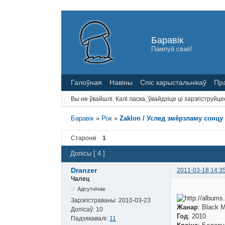
Баравік
Пампуй сваё!
Галоўная
Навіны
Спіс карыстальнікаў
Пр
Вы не ўвайшлі.
Калі ласка, ўвайдзіце ці зарэгіструйце
Баравік
»
Рок
»
Zaklon / Услед змёрзламу сонцу /
Старонкі
1
Допісы [ 4 ]
Dranzer
2011-03-18 14:3
Чалец
Адсутнічае
Зарэгістраваны:
2010-03-23
Жанар
: Black M
Допісаў:
10
Год
: 2010
Падзякавалі:
11