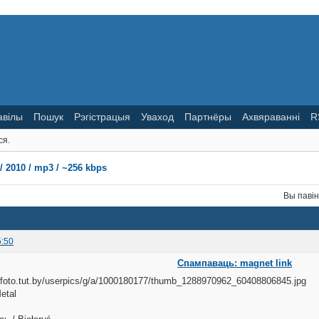
авілы
Пошук
Рэгістрацыя
Уваход
Партнёры
Ахвяраванні
R
ся.
 2010 / mp3 / ~256 kbps
Вы паві
5:50
Спампаваць: magnet link
etal