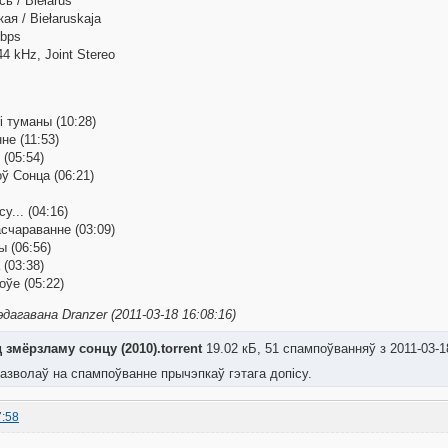
ь / Biełaruś
ая / Biełaruskaja
kbps
44 kHz, Joint Stereo
і туманы (10:28)
не (11:53)
(05:54)
ў Сонца (06:21)
у... (04:16)
счараванне (03:09)
 (06:56)
 (03:38)
оўе (05:22)
дагавана Dranzer (2011-03-18 16:08:16)
д змёрзламу сонцу (2010).torrent
19.02 кБ, 51 спампоўванняў з 2011-03-
азволаў на спампоўванне прычэпкаў гэтага допісу.
7:58