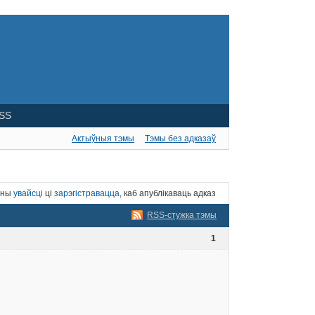
SS
Актыўныя тэмы
Тэмы без адказаў
нны
увайсці
ці
зарэгістравацца
, каб апублікаваць адказ
RSS-стужка тэмы
1