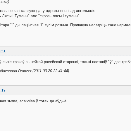
рэкаў:
азвы не капіталізуюцца, у адрозьненьні ад ангельскіх.
ь Лясы i Туманы" але "скрозь лясы і туманы"
літара "і" ды лацінская "i" зусім розныя. Прапаную наладзіць сабе нарм
0:51
 сьпіс трэкаў зь нейкай расейскай старонкі, толькі паставіў "ў" дзе трэб
дагавана Dranzer (2011-03-20 22:41:44)
1:19
ная зьява, асабліва ў тэгах да аўдыё.