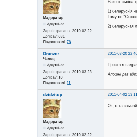
Наконт сьпіса т
1) беларускія н
Таму не "Скроз
Мадэратар
Адсутнічае
2) беларуская 
Зарэгістраваны:
2010-02-22
Допісаў:
681
Падзякавалі:
78
Dranzer
2011-03-20 22:4
Чалец
Проста я садраў
Адсутнічае
Зарэгістраваны:
2010-03-23
Апошні раз адрэ
Допісаў:
10
Падзякавалі:
11
dzidzitop
2011-04-02 13:1
Ок, гэта звычай
Мадэратар
Адсутнічае
Зарэгістраваны:
2010-02-22