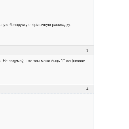
альную беларускую кірілычную раскладку.
3
а. Не падумаў, што там можа быць "і" лацінкавае.
4