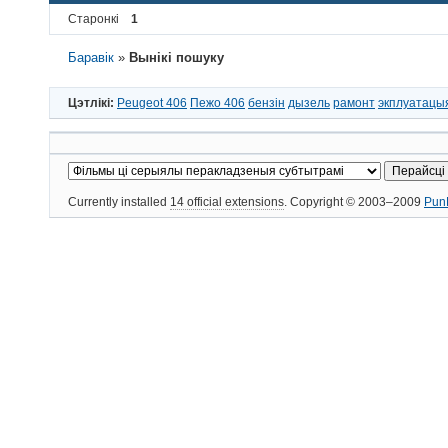
Старонкі
1
Баравік
»
Вынікі пошуку
Цэтлікі:
Peugeot 406
Пежо 406
бензін
дызель
рамонт
экплуатацы
Currently installed
14 official extensions
. Copyright © 2003–2009
Pun