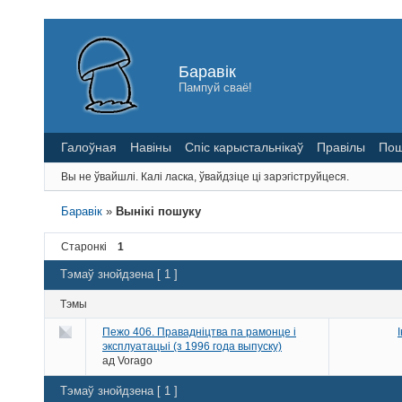
Баравік
Пампуй сваё!
Галоўная
Навіны
Спіс карыстальнікаў
Правілы
Пош
Вы не ўвайшлі.
Калі ласка, ўвайдзіце ці зарэгіструйцеся.
Баравік
»
Вынікі пошуку
Старонкі
1
Тэмаў знойдзена [ 1 ]
Тэмы
Пежо 406. Правадніцтва па рамонце і
эксплуатацыі (з 1996 года выпуску)
ад
Vorago
Тэмаў знойдзена [ 1 ]