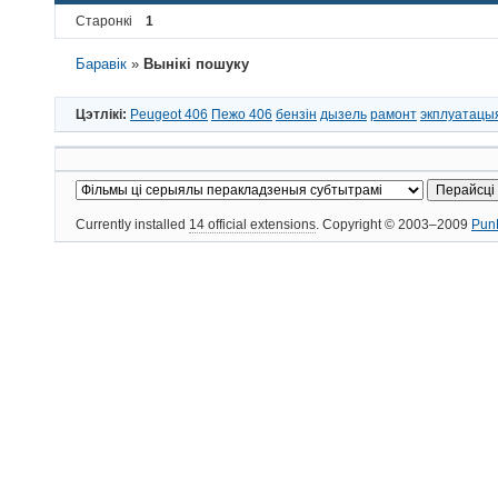
Старонкі
1
Баравік
»
Вынікі пошуку
Цэтлікі:
Peugeot 406
Пежо 406
бензін
дызель
рамонт
экплуатацы
Currently installed
14 official extensions
. Copyright © 2003–2009
Pun