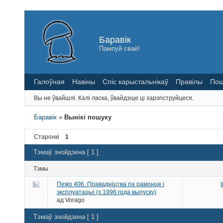
Баравік
Пампуй сваё!
Галоўная
Навіны
Спіс карыстальнікаў
Правілы
Пош
Вы не ўвайшлі.
Калі ласка, ўвайдзіце ці зарэгіструйцеся.
Баравік
»
Вынікі пошуку
Старонкі
1
Тэмаў знойдзена [ 1 ]
Тэмы
Пежо 406. Правадніцтва па рамонце і
эксплуатацыі (з 1996 года выпуску)
ад
Vorago
Тэмаў знойдзена [ 1 ]