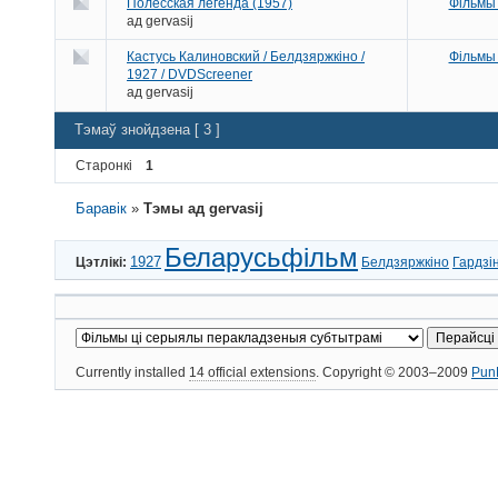
Полесская легенда (1957)
Фільмы
ад
gervasij
Кастусь Калиновский / Белдзяржкіно /
Фільмы
1927 / DVDScreener
ад
gervasij
Тэмаў знойдзена [ 3 ]
Старонкі
1
Баравік
»
Тэмы ад gervasij
Беларусьфільм
Цэтлікі:
1927
Белдзяржкіно
Гардзі
Currently installed
14 official extensions
. Copyright © 2003–2009
Pun