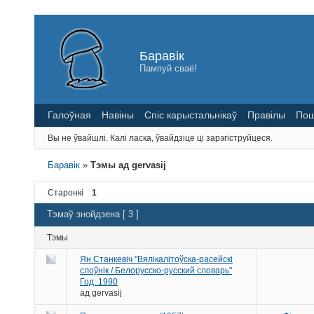
Баравік
Пампуй сваё!
Галоўная
Навіны
Спіс карыстальнікаў
Правілы
Пош
Вы не ўвайшлі.
Калі ласка, ўвайдзіце ці зарэгіструйцеся.
Баравік
»
Тэмы ад gervasij
Старонкі
1
Тэмаў знойдзена [ 3 ]
Тэмы
Ян Станкевіч "Вялікалітоўска-расейскі
слоўнік / Белорусско-русский словарь"
Год: 1990
ад
gervasij