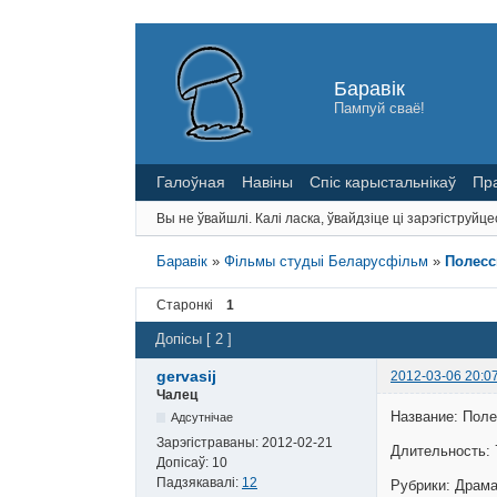
Баравік
Пампуй сваё!
Галоўная
Навіны
Спіс карыстальнікаў
Пр
Вы не ўвайшлі.
Калі ласка, ўвайдзіце ці зарэгіструйце
Баравік
»
Фільмы студыі Беларусфільм
»
Полесс
Старонкі
1
Допісы [ 2 ]
gervasij
2012-03-06 20:0
Чалец
Название: Поле
Адсутнічае
Зарэгістраваны:
2012-02-21
Длительность: 
Допісаў:
10
Падзякавалі:
12
Рубрики: Драм