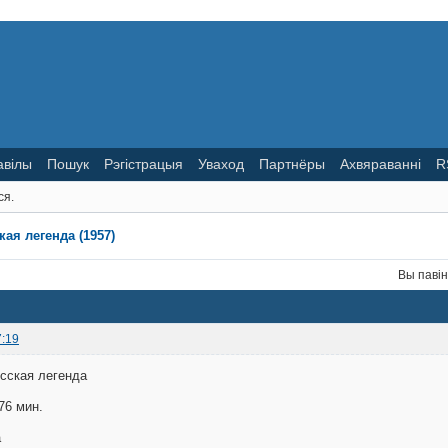
авілы
Пошук
Рэгістрацыя
Уваход
Партнёры
Ахвяраванні
R
ся.
кая легенда (1957)
Вы паві
7:19
сская легенда
76 мин.
а