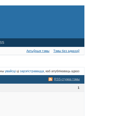
SS
Актыўныя тэмы
Тэмы без адказаў
нны
увайсці
ці
зарэгістравацца
, каб апублікаваць адказ
RSS-стужка тэмы
1