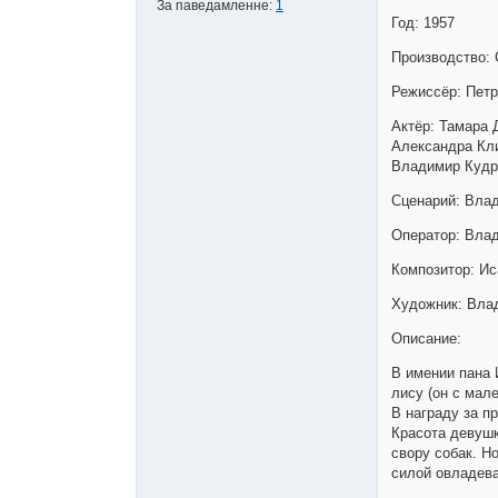
За паведамленне:
1
Год: 1957
Производство:
Режиссёр: Петр
Актёр: Тамара 
Александра Кли
Владимир Кудре
Сценарий: Вла
Оператор: Вла
Композитор: И
Художник: Вла
Описание:
В имении пана 
лису (он с мале
В награду за п
Красота девушк
свору собак. Н
силой овладева