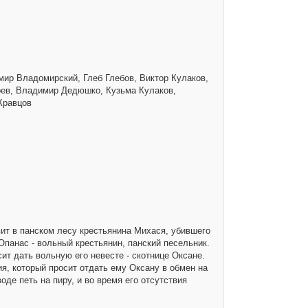
мир Владомирский, Глеб Глебов, Виктор Кулаков,
рев, Владимир Дедюшко, Кузьма Кулаков,
Кравцов
вит в панском лесу крестьянина Михася, убившего
 Опанас - вольный крестьянин, панский песельник.
ит дать вольную его невесте - скотнице Оксане.
ия, который просит отдать ему Оксану в обмен на
де петь на пиру, и во время его отсутствия