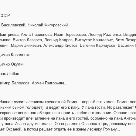
 СССР
 Василевский, Николай Фигуровский
Дмитриева, Алла Ларионова, Иван Переверзев, Леонид Рахленко, Влади
мова, Виктор Лазарев, Леонид Кадров, Витаутас Канцлерис, Витя Лаза
вич, Мария Зинкевич, Александр Кистов, Евгений Карнаухов, Василий 
димир Короленко
димир Окулич
саак Любан
димир Белоусов, Армен Григорьянц
Ивана служит лесником крепостной Роман - верный его холоп. Роман ло
ньким сыном голодает), и ведет его к пану. У пана гости. Их развлекает
рекрасное пение пан обещает выполнить любое его желание. Опанас прос
и производит впечатление на пана и его гостей, особенно на пана Антон
о у пана Ивана другие планы. Он оправляет Опанаса к гродненскому воево
ет Оксаной, а потом решает отдать ее в жены леснику Роману...