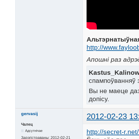
Альтэрнатыўна
http://www.faylo
Апошні раз адрэд
Kastus_Kalinow
спампоўванняў 
Вы не маеце да
допісу.
gervasij
2012-02-23 13
Чалец
http://secret-r.ne
Адсутнічае
Зарэгістраваны:
2012-02-21