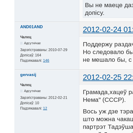
Вы не маеце да
допісу.
AND01AND
2012-02-24 01
Чалец
Поддержу разда
Адсутнічае
Зарэгістраваны:
2010-07-29
Но следовало бы
Допісаў:
164
не мешало бы, с
Падзякавалі:
146
gervasij
2012-02-25 22
Чалец
Грамада,хацеў ра
Адсутнічае
Зарэгістраваны:
2012-02-21
Нема" (СССР).
Допісаў:
10
Падзякавалі:
12
Вось уж дзе тэр
што можна чакаць
партрэт Тадэўша 