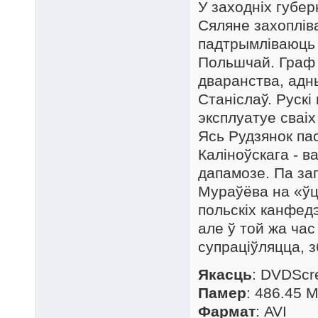
У заходніх губер
Сяляне захоплів
падтрымліваюць і
Польшчай. Граф 
дваранства, адн
Станіслаў. Руск
эксплуатуе сваіх
Ясь Рудзянок па
Каліноўскага - в
дапамозе. Па за
Мураўёва на «ўці
польскіх канфед
але ў той жа час
супраціўляцца, з
Якасць
: DVDScr
Памер
: 486.45 
Фармат
: AVI