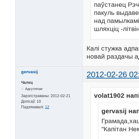
паўстанец Рэч
пакуль выдаве
над памылкамі
шляхціц -літвін
Калі стужка адпа
новай раздачы а
gervasij
2012-02-26 02
Чалец
Адсутнічае
volat1902 нап
Зарэгістраваны:
2012-02-21
Допісаў:
10
Падзякавалі:
12
gervasij на
Грамада,хац
"Капітан Не