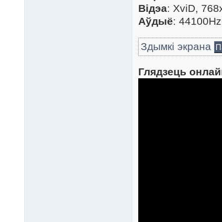
Відэа
: XviD, 768
Аўдыё
: 44100Hz
Здымкі экрана
П
Глядзець онлай