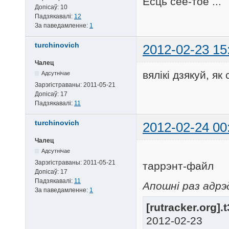
Ёсць сёе-тое ...
Допісаў:
10
Падзякавалі:
12
За паведамленне:
1
turchinovich
2012-02-23 15
Чалец
вялікі дзякуй, я
Адсутнічае
Зарэгістраваны:
2011-05-21
Допісаў:
17
Падзякавалі:
11
turchinovich
2012-02-24 00
Чалец
Адсутнічае
Зарэгістраваны:
2011-05-21
таррэнт-файл
Допісаў:
17
Падзякавалі:
11
Апошні раз адрэд
За паведамленне:
1
[rutracker.org].
2012-02-23