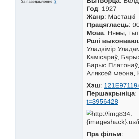
Вытворца
: Бел
За паведамленне:
3
Год
: 1927
Жанр
: Мастацкі
Працягласць
: 0
Мова
: Нямы, ты
Ролі выконваю
Уладзімір Уладам
Камісараў, Бары
Барыс Платонаў, 
Аляксей Феона, 
Хэш
:
121E9711
Першакрыніца
:
t=3956428
Пра фільм
: