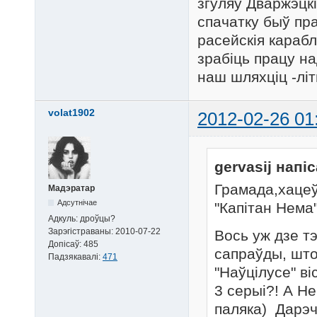
згуляў Дваржэцкі
спачатку быў пра
расейскія караб
зрабіць працу н
наш шляхціц -літв
volat1902
2012-02-26 01
gervasij напіс
Грамада,хацеў
Мадэратар
Адсутнічае
"Капітан Нема
Адкуль:
дроўцы?
Зарэгістраваны:
2010-07-22
Вось уж дзе т
Допісаў:
485
сапраўды, што
Падзякавалі:
471
"Наўцілусе" ві
3 серыі?! А Н
паляка) Дарэчы