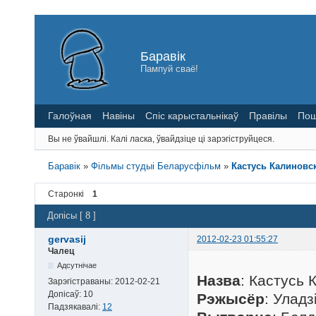
Баравік
Пампуй сваё!
Галоўная
Навіны
Спіс карыстальнікаў
Правілы
Пош
Вы не ўвайшлі.
Калі ласка, ўвайдзіце ці зарэгіструйцеся.
Баравік
»
Фільмы студыі Беларусфільм
»
Кастусь Калиновск
Старонкі
1
Допісы [ 8 ]
gervasij
2012-02-23 01:55:27
Чалец
Адсутнічае
Назва
: Кастусь 
Зарэгістраваны:
2012-02-21
Допісаў:
10
Рэжысёр
: Уладз
Падзякавалі:
12