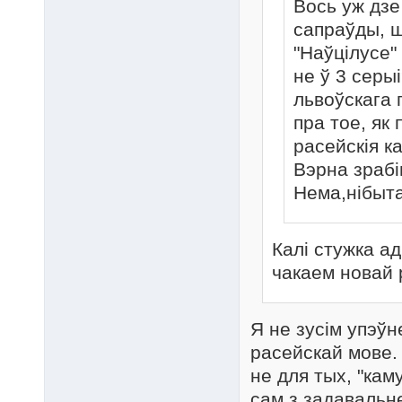
Вось уж дзе
сапраўды, ш
"Наўцілусе"
не ў 3 серы
львоўскага 
пра тое, як
расейскія к
Вэрна зрабі
Нема,нібыта
Калі стужка ад
чакаем новай 
Я не зусім упэў
расейскай мове. 
не для тых, "каму
сам з задавальн