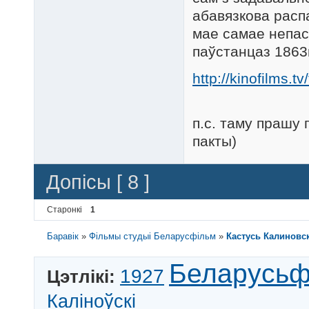
абавязкова расп
мае самае непас
паўстанцаз 1863г
http://kinofilms.t
п.с. таму прашу 
пакты)
Допісы [ 8 ]
Старонкі
1
Баравік
»
Фільмы студыі Беларусфільм
»
Кастусь Калиновск
Беларусьф
1927
Цэтлікі:
Каліноўскі