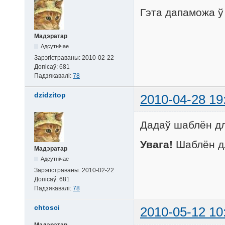
Гэта дапаможа ў
Мадэратар
Адсутнічае
Зарэгістраваны:
2010-02-22
Допісаў:
681
Падзякавалі:
78
dzidzitop
2010-04-28 19
Дадаў шаблён дл
Увага!
Шаблён дл
Мадэратар
Адсутнічае
Зарэгістраваны:
2010-02-22
Допісаў:
681
Падзякавалі:
78
chtosci
2010-05-12 10