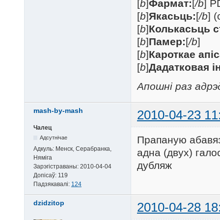
[
b
]
Фармат:
[
/b
] P
[
b
]
Якасьць:
[
/b
] 
[
b
]
Колькасьць с
[
b
]
Памер:
[
/b
]
[
b
]
Кароткае апі
[
b
]
Дадатковая 
Апошні раз адрэд
mash-by-mash
2010-04-23 11
Чалец
Прапаную абавяз
Адсутнічае
Адкуль:
Менск, Серабранка,
адна (двух) гал
Няміга
дубляж
Зарэгістраваны:
2010-04-04
Допісаў:
119
Падзякавалі:
124
dzidzitop
2010-04-28 18