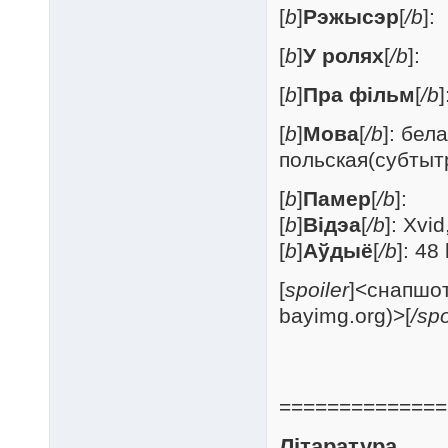
[
b
]
Рэжысэр
[
/b
]:
[
b
]
У ролях
[
/b
]:
[
b
]
Пра фільм
[
/b
[
b
]
Мова
[
/b
]: бел
польская(субтытр
[
b
]
Памер
[
/b
]:
[
b
]
Відэа
[
/b
]: Xvi
[
b
]
Аўдыё
[
/b
]: 48
[
spoiler
]<снапшот
bayimg.org)>[
/spo
==============
Літаратура