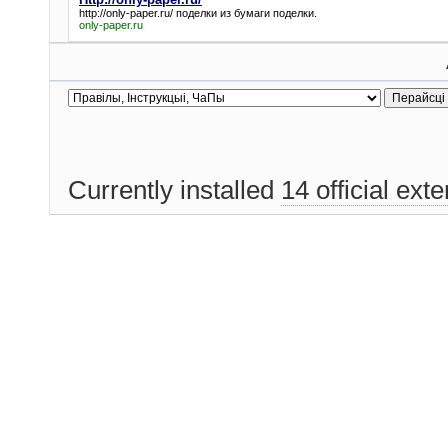
http://only-paper.ru/
поделки из бумаги поделки.
only-paper.ru
Currently installed
14 official ext