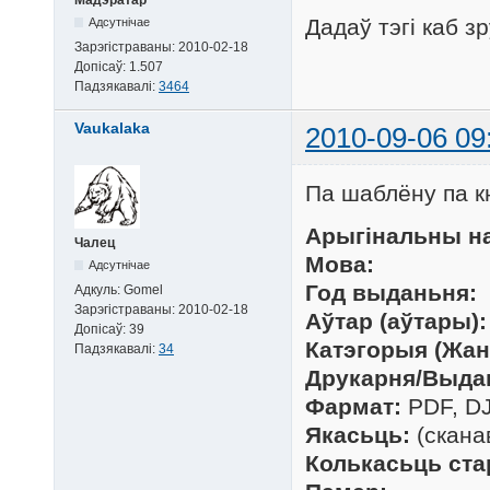
Мадэратар
Дадаў тэгі каб з
Адсутнічае
Зарэгістраваны:
2010-02-18
Допісаў:
1.507
Падзякавалі:
3464
Vaukalaka
2010-09-06 09
Па шаблёну па к
Арыгінальны на
Чалец
Мова:
Адсутнічае
Год выданьня:
Адкуль:
Gomel
Зарэгістраваны:
2010-02-18
Аўтар (аўтары):
Допісаў:
39
Катэгорыя (Жан
Падзякавалі:
34
Друкарня/Выда
Фармат:
PDF, D
Якасьць:
(скана
Колькасьць ста