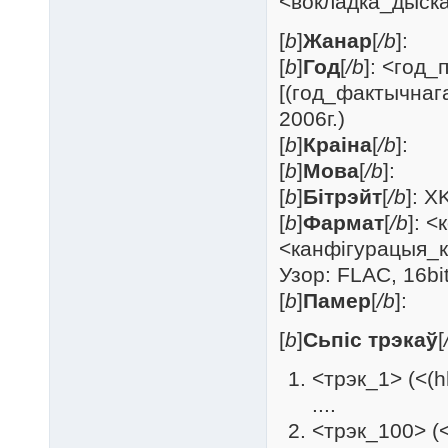
<вокладка_дыска/
[
b
]
Жанар
[
/b
]:
[
b
]
Год
[
/b
]: <год
[(год_фактычнаг
2006г.)
[
b
]
Краіна
[
/b
]:
[
b
]
Мова
[
/b
]:
[
b
]
Бітрэйт
[
/b
]: X
[
b
]
Фармат
[
/b
]: 
<канфігурацыя_кан
Узор: FLAC, 16bi
[
b
]
Памер
[
/b
]:
[
b
]
Сьпіс трэкаў
[
<трэк_1> (<(
....
<трэк_100> (