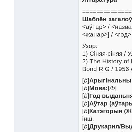
==============
Шаблён загалоў
<аўтар> / <назв
<жанар>] / <год>
Узор:
1) Сіняя-сіняя / У
2) The History of
Bond R.G / 1956 
[
b
]
Арыгінальны 
[
b
]
Мова:
[
/b
]
[
b
]
Год выданьня
[
b
]
Аўтар (аўтары
[
b
]
Катэгорыя (Ж
інш.
[
b
]
Друкарня/Вы