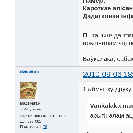
Памер:
Кароткае апісан
Дадатковая ін
Пытаньне да тэмы
арыгіналам аці 
Ваўкалака, сабак
dzidzitop
2010-09-06 18
1 абмылку друку 
Мадэратар
Vaukalaka нап
Адсутнічае
арыгіналам ац
Зарэгістраваны:
2010-02-22
Допісаў:
681
Падзякавалі:
78