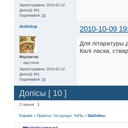
Зарэгістраваны:
2010-02-22
Допісаў:
681
Падзякавалі:
78
dzidzitop
2010-10-09 19
Для літаратуры 
Калі ласка, ств
Мадэратар
Адсутнічае
Зарэгістраваны:
2010-02-22
Допісаў:
681
Падзякавалі:
78
Допісы [ 10 ]
Старонкі
1
Баравік
»
Правілы, Інструкцыі, ЧаПы
»
Шаблёны
Http://only-paper.ru/