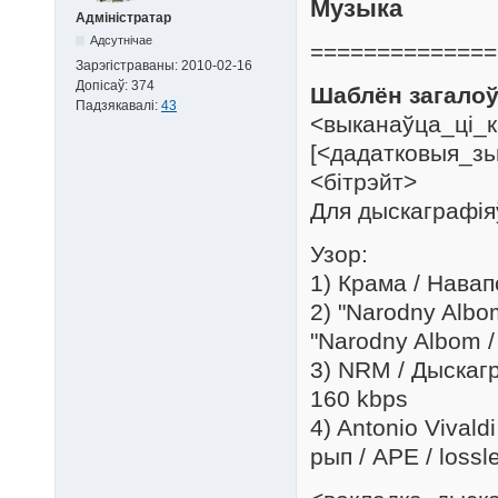
Музыка
Адміністратар
Адсутнічае
==============
Зарэгістраваны:
2010-02-16
Допісаў:
374
Шаблён загалоў
Падзякавалі:
43
<выканаўца_ці_к
[<дадатковыя_зьв
<бітрэйт>
Для дыскаграфія
Узор:
1) Крама / Навапо
2) "Narodny Albo
"Narodny Albom /
3) NRM / Дыскагр
160 kbps
4) Antonio Vivaldi
рып / APE / lossl