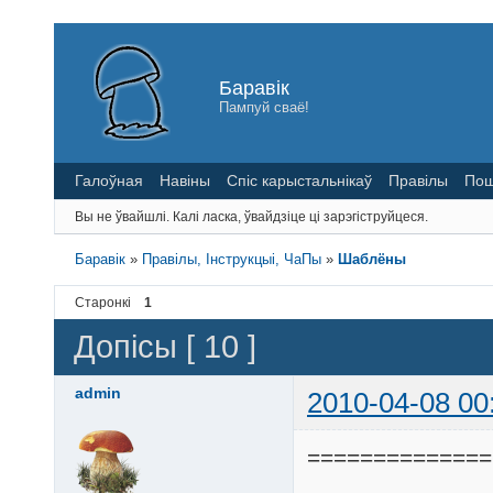
Баравік
Пампуй сваё!
Галоўная
Навіны
Спіс карыстальнікаў
Правілы
Пош
Вы не ўвайшлі.
Калі ласка, ўвайдзіце ці зарэгіструйцеся.
Баравік
»
Правілы, Інструкцыі, ЧаПы
»
Шаблёны
Старонкі
1
Допісы [ 10 ]
admin
2010-04-08 00
==============