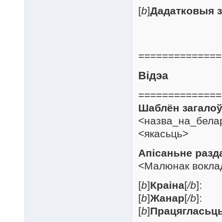
[
b
]
Дадатковыя з
==============
Відэа
==============
Шаблён загалоў
<назва_на_белар
<якасьць>
Апісаньне разд
<Малюнак воклад
[
b
]
Краіна
[
/b
]:
[
b
]
Жанар
[
/b
]:
[
b
]
Працягласьц