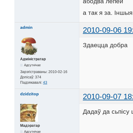
абодва лепей
а так я за. Іншы
admin
2010-09-06 19
Здаецца добра
Адміністратар
Адсутнічае
Зарэгістраваны:
2010-02-16
Допісаў:
374
Падзякавалі:
43
dzidzitop
2010-09-07 18
Дадаў да сьпісу 
Мадэратар
Адсутнічае