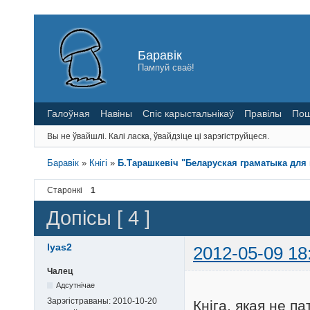
Баравік
Пампуй сваё!
Галоўная
Навіны
Спіс карыстальнікаў
Правілы
Пош
Вы не ўвайшлі.
Калі ласка, ўвайдзіце ці зарэгіструйцеся.
Баравік
»
Кнігі
»
Б.Тарашкевіч "Беларуская граматыка для
Старонкі
1
Допісы [ 4 ]
lyas2
2012-05-09 18
Чалец
Адсутнічае
Зарэгістраваны:
2010-10-20
Кніга, якая не п