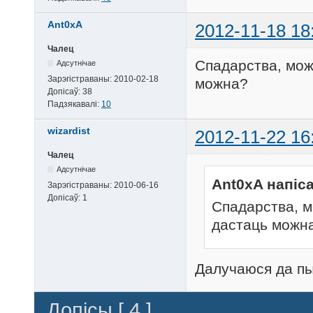
Ant0xA
2012-11-18 18
Чалец
Спадарства, мож
Адсутнічае
Зарэгістраваны:
2010-02-18
можна?
Допісаў:
38
Падзякавалі:
10
wizardist
2012-11-22 16
Чалец
Адсутнічае
Ant0xA напіса
Зарэгістраваны:
2010-06-16
Допісаў:
1
Спадарства, м
дастаць можн
Далучаюся да пы
Допісы [ 4 ]