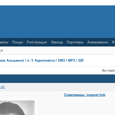
авілы
Пошук
Рэгістрацыя
Уваход
Партнёры
Ахвяраванні
R
ся.
ак Альшанскі / п. У. Караткевіча / 1983 / MP3 / 320
Вы паві
5:41
Спампаваць: magnet link