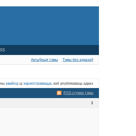
SS
Актыўныя тэмы
Тэмы без адказаў
нны
увайсці
ці
зарэгістравацца
, каб апублікаваць адказ
RSS-стужка тэмы
1