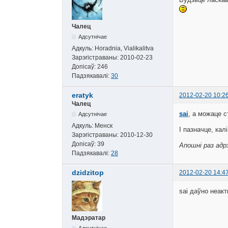
Чалец
Адсутнічае
Адкуль:
Horadnia, Vialikalitva
Зарэгістраваны:
2010-02-23
Допісаў:
246
Падзякавалі:
30
eratyk
2012-02-20 10:2
Чалец
sai
, а можаце с
Адсутнічае
Адкуль:
Менск
І пазначце, кал
Зарэгістраваны:
2010-12-30
Допісаў:
39
Апошні раз адрэ
Падзякавалі:
28
dzidzitop
2012-02-20 14:4
sai даўно неак
Мадэратар
Адсутнічае