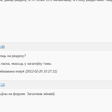
6:45
таць на раздачу?
і ласка, якасьць у загалоўку тэмы.
дагавана eratyk (2012-02-20 10:27:21)
7:13
тыўны на форуме. Загаловак абнавіў.