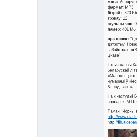
мова
: беларус
фармат
: MP3
бітрэйт
: 320 K
трэкаў
: 12
агульны час
: 
памер
: 401 Мб 
пра праект
:"Д
дэтэктыў. Новая
забойствах, нi
цiкава".
Гэтыя словы Ка
беларускай лiта
«Маладосцi» ста
нумарамi ў кiёс
&copy; Газета 
На кінастудыі 
сцэнарыя М.Пта
Раман "Чорны 
http://www.uladz
http://lib.aldeba