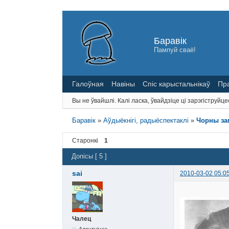
Баравік
Пампуй сваё!
Галоўная
Навіны
Спіс карыстальнікаў
Пр
Вы не ўвайшлі.
Калі ласка, ўвайдзіце ці зарэгіструйце
Баравік
»
Аўдыёкнігі, радыёспектаклі
»
Чорны зам
Старонкі
1
Допісы [ 5 ]
sai
2010-03-02 05:0
Чалец
Адсутнічае