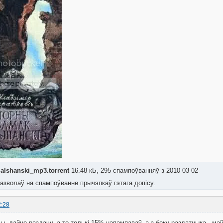
alshanski_mp3.torrent
16.48 кБ, 295 спампоўванняў з 2010-03-02
азволаў на спампоўванне прычэпкаў гэтага допісу.
2:28
, дайце раздачу, а то толькі 15% напампаваў, а з боку раздатчыка - маў