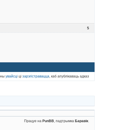
5
нны
увайсці
ці
зарэгістравацца
, каб апублікаваць адказ
Працуе на
PunBB
, падтрымка
Баравік
.