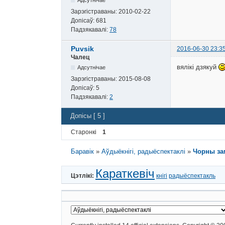
Зарэгістраваны:
2010-02-22
Допісаў:
681
Падзякавалі:
78
Puvsik
2016-06-30 23:3
Чалец
вялікі дзякуй
Адсутнічае
Зарэгістраваны:
2015-08-08
Допісаў:
5
Падзякавалі:
2
Допісы [ 5 ]
Старонкі
1
Баравік
»
Аўдыёкнігі, радыёспектаклі
»
Чорны зам
Караткевіч
Цэтлікі:
кнігі
радыёспектакль