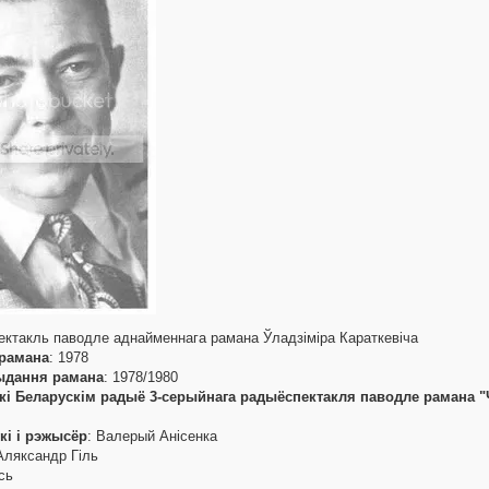
ектакль паводле аднайменнага рамана Ўладзіміра Караткевіча
 рамана
: 1978
ыдання рамана
: 1978/1980
кі Беларускім радыё 3-серыйнага радыёспектакля паводле рамана 
кі і рэжысёр
: Валерый Анісенка
Аляксандр Гіль
сь