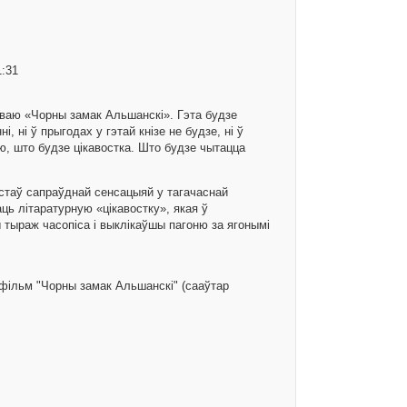
1:31
зваю «Чорны замак Альшанскi». Гэта будзе
, нi ў прыгодах у гэтай кнiзе не будзе, нi ў
ю, што будзе цiкавостка. Што будзе чытацца
 стаў сапраўднай сенсацыяй у тагачаснай
ць лiтаратурную «цiкавостку», якая ў
ы тыраж часопiса i выклiкаўшы пагоню за ягонымi
 фільм "Чорны замак Альшанскі" (сааўтар