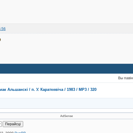
5:56
Вы паві
ак Альшанскі / п. У. Караткевіча / 1983 / MP3 / 320
AdSense