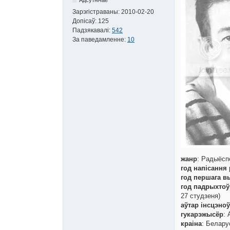
Зарэгістраваны:
2010-02-20
Допісаў:
125
Падзякавалі:
542
За паведамленне:
10
жанр
: Радыёсп
год напісання
год першага в
год падрыхтоў
27 студзеня)
аўтар інсцэноў
гукарэжысёр
: 
краіна
: Белару