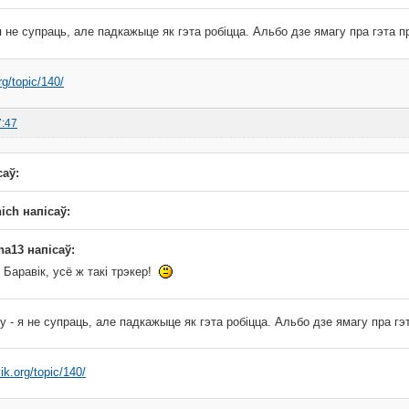
я не супраць, але падкажыце як гэта робіцца. Альбо дзе ямагу пра гэта п
rg/topic/140/
7:47
саў:
ich напісаў:
ha13 напісаў:
! Баравік, усё ж такі трэкер!
у - я не супраць, але падкажыце як гэта робіцца. Альбо дзе ямагу пра гэ
ik.org/topic/140/