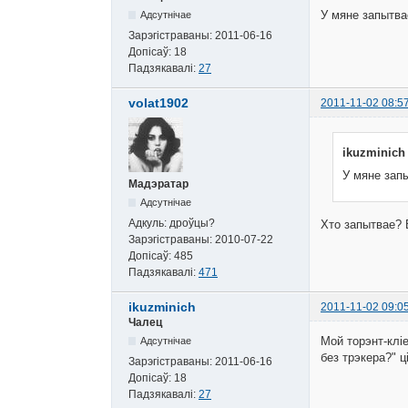
У мяне запытвае
Адсутнічае
Зарэгістраваны:
2011-06-16
Допісаў:
18
Падзякавалі:
27
volat1902
2011-11-02 08:5
ikuzminich
У мяне запы
Мадэратар
Адсутнічае
Адкуль:
дроўцы?
Хто запытвае? Б
Зарэгістраваны:
2010-07-22
Допісаў:
485
Падзякавалі:
471
ikuzminich
2011-11-02 09:0
Чалец
Мой торэнт-кліе
Адсутнічае
без трэкера?" ц
Зарэгістраваны:
2011-06-16
Допісаў:
18
Падзякавалі:
27