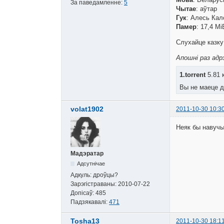
За паведамленне:
5
Чытае
: аўтар
Гук
: Алесь Ка
Памер
: 17,4 Mi
Слухайце казку
Апошні раз адрэ
1.torrent
5.81 
Вы не маеце д
volat1902
2011-10-30 10:3
Неяк бы навучы
Мадэратар
Адсутнічае
Адкуль:
дроўцы?
Зарэгістраваны:
2010-07-22
Допісаў:
485
Падзякавалі:
471
Tosha13
2011-10-30 18:1