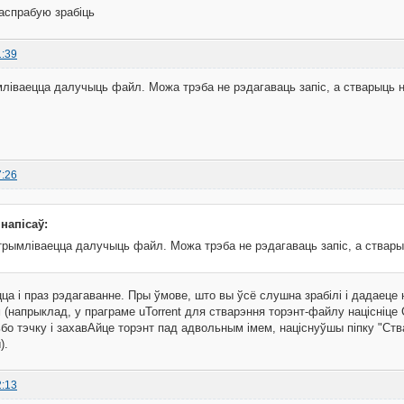
паспрабую зрабіць
1:39
ліваецца далучыць файл. Можа трэба не рэдагаваць запіс, а стварыць 
7:26
 напісаў:
трымліваецца далучыць файл. Можа трэба не рэдагаваць запіс, а ствар
ца і праз рэдагаванне. Пры ўмове, што вы ўсё слушна зрабілі і дадаец
 (напрыклад, у праграме uTorrent для стварэння торэнт-файлу націсніце 
о тэчку і захавАйце торэнт пад адвольным імем, націснуўшы піпку "Ства
).
2:13