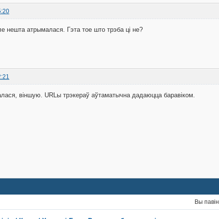
5:20
ле нешта атрымалася. Гэта тое што трэба ці не?
2:21
алася, віншую. URLы трэкераў аўтаматычна дадаюцца баравіком.
Вы паві