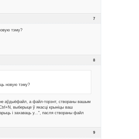
7
новую тэму?
8
ыць новую тэму?
е не аўдыёфайл, а файл-торэнт, створаны вашым
Ctrl+N, выберыце ў якасці крыніцы ваш
рыць і захаваць у...", пасля створаны файл
9