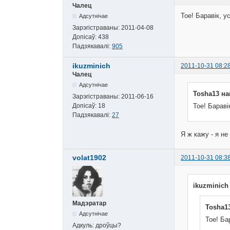
Чалец
Тое! Баравік, у
Адсутнічае
Зарэгістраваны:
2011-04-08
Допісаў:
438
Падзякавалі:
905
ikuzminich
2011-10-31 08:2
Чалец
Адсутнічае
Tosha13 на
Зарэгістраваны:
2011-06-16
Допісаў:
18
Тое! Бараві
Падзякавалі:
27
Я ж кажу - я не
volat1902
2011-10-31 08:3
ikuzminich
Мадэратар
Tosha13
Адсутнічае
Тое! Ба
Адкуль:
дроўцы?