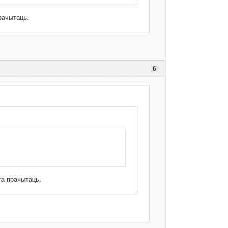
рачытаць.
6
та прачытаць.