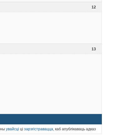
12
13
нны
увайсці
ці
зарэгістравацца
, каб апублікаваць адказ