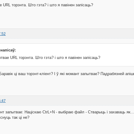
 URL торэнта. Што гэта? і што я павінен запісаць?
7:52
 напісаў:
твае URL торэнта. Што гэта? і што я павінен запісаць?
аравік ці ваш торэнт-кліент? І ў які момант запытвае? Падрабязней апіш
5:47
нт запытвае: Націскаю CtrL+N - выбіраю файл - Стварыць і захаваць як..
існуць так ці не?