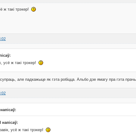
сё ж такі трэкер!
8:02
пісаў:
к, усё ж такі трэкер!
 супраць, але падкажыце як гэта робіцца. Альбо дзе ямагу пра гэта прач
8:02
 напісаў:
 напісаў:
равік, усё ж такі трэкер!