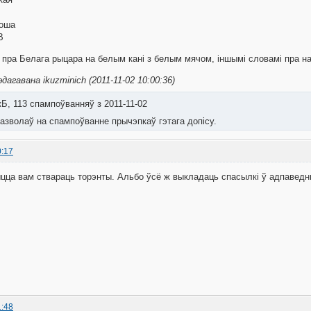
лоша
B
 пра Белага рыцара на белым кані з белым мячом, іншымі словамі пра 
дагавана ikuzminich (2011-11-02 10:00:36)
кБ, 113 спампоўванняў з 2011-11-02
азволаў на спампоўванне прычэпкаў гэтага допісу.
0:17
цца вам ствараць торэнты. Альбо ўсё ж выкладаць спасылкі ў адпаведных
1:48