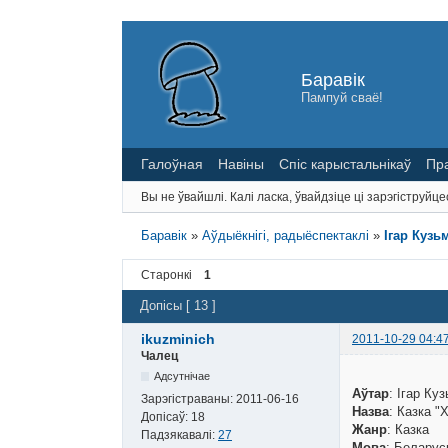
Баравік
Пампуй сваё!
Галоўная
Навіны
Спіс карыстальнікаў
Пр
Вы не ўвайшлі.
Калі ласка, ўвайдзіце ці зарэгіструйце
Баравік
»
Аўдыёкнігі, радыёспектаклі
»
Ігар Кузь
Старонкі
1
Допісы [ 13 ]
ikuzminich
2011-10-29 04:4
Чалец
Адсутнічае
Аўтар
: Ігар Куз
Зарэгістраваны:
2011-06-16
Назва
: Казка "
Допісаў:
18
Жанр
: Казка
Падзякавалі:
27
Мова
: Беларус