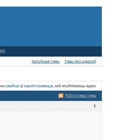
SS
Актыўныя тэмы
Тэмы без адказаў
нны
увайсці
ці
зарэгістравацца
, каб апублікаваць адказ
RSS-стужка тэмы
1