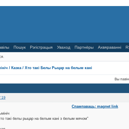
авілы
Пошук
Рэгістрацыя
Уваход
Партнёры
Ахвяраванні
R
ся.
мініч / Казка / Хто такі Белы Рыцар на белым кані
Вы паві
7:19
Спампаваць: magnet link
ьмініч
Хто такі белы рыцар на белым кані з белым мячом"
кая