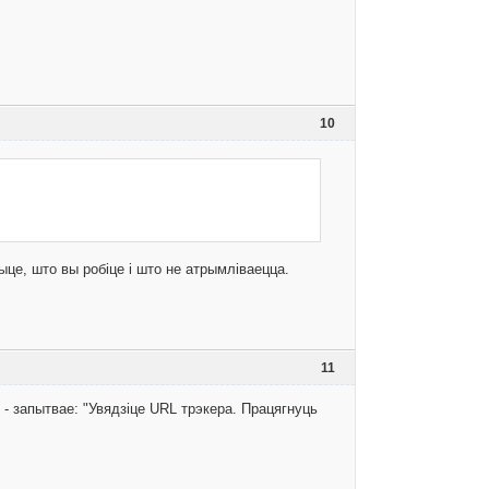
10
ыце, што вы робіце і што не атрымліваецца.
11
. - запытвае: "Увядзіце URL трэкера. Працягнуць