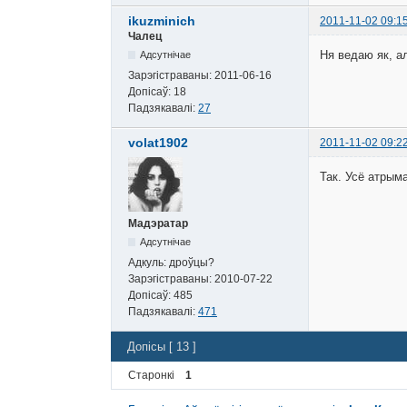
ikuzminich
2011-11-02 09:1
Чалец
Ня ведаю як, а
Адсутнічае
Зарэгістраваны:
2011-06-16
Допісаў:
18
Падзякавалі:
27
volat1902
2011-11-02 09:2
Так. Усё атрым
Мадэратар
Адсутнічае
Адкуль:
дроўцы?
Зарэгістраваны:
2010-07-22
Допісаў:
485
Падзякавалі:
471
Допісы [ 13 ]
Старонкі
1