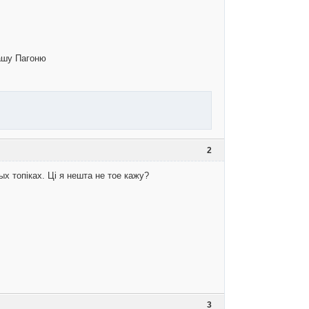
нашу Пагоню
2
 топіках. Ці я нешта не тое кажу?
3