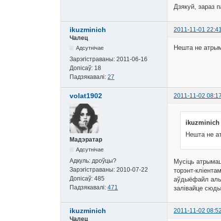
Дзякуй, зараз 
ikuzminich
2011-11-01 22:4
Чалец
Нешта не атрым
Адсутнічае
Зарэгістраваны:
2011-06-16
Допісаў:
18
Падзякавалі:
27
volat1902
2011-11-02 08:1
ikuzminich
Нешта не а
Мадэратар
Адсутнічае
Адкуль:
дроўцы?
Мусіць атрымац
Зарэгістраваны:
2010-07-22
торэнт-кліентам
Допісаў:
485
аўдыёфайл альб
Падзякавалі:
471
залівайце сюды
ikuzminich
2011-11-02 08:5
Чалец