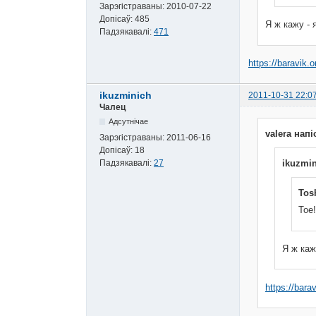
Зарэгістраваны:
2010-07-22
Допісаў:
485
Я ж кажу - 
Падзякавалі:
471
https://baravik.o
ikuzminich
2011-10-31 22:0
Чалец
Адсутнічае
valera напі
Зарэгістраваны:
2011-06-16
Допісаў:
18
ikuzmin
Падзякавалі:
27
Tos
Тое
Я ж каж
https://barav