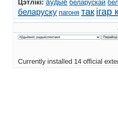
аўдыё
Цэтлікі:
беларускай
бе
так
ігар 
беларуску
пагоня
Currently installed
14 official ext