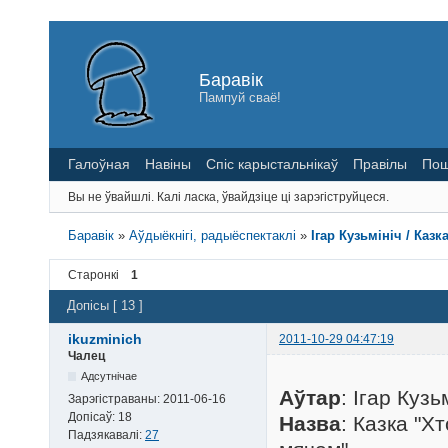
Баравік
Пампуй сваё!
Галоўная
Навіны
Спіс карыстальнікаў
Правілы
Пош
Вы не ўвайшлі.
Калі ласка, ўвайдзіце ці зарэгіструйцеся.
Баравік
»
Аўдыёкнігі, радыёспектаклі
»
Ігар Кузьмініч / Каз
Старонкі
1
Допісы [ 13 ]
ikuzminich
2011-10-29 04:47:19
Чалец
Адсутнічае
Аўтар
: Ігар Кузь
Зарэгістраваны:
2011-06-16
Допісаў:
18
Назва
: Казка "Х
Падзякавалі:
27