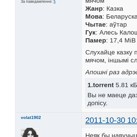
мячом"
За паведамленне:
5
Жанр
: Казка
Мова
: Беларуск
Чытае
: аўтар
Гук
: Алесь Кало
Памер
: 17,4 MiB
Слухайце казку 
мячом, іншымі с
Апошні раз адрэд
1.torrent
5.81 кБ
Вы не маеце да
допісу.
volat1902
2011-10-30 10
Неяк бы навучыц