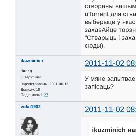
створаны вашым 
uTorrent для ств
выберыце ў якас
захавАйце торэн
"Стварыць і заха
сюды).
ikuzminich
2011-11-02 08
Чалец
У мяне запытвае 
Адсутнічае
Зарэгістраваны:
2011-06-16
запісаць?
Допісаў:
18
Падзякавалі:
27
volat1902
2011-11-02 08
ikuzminich на