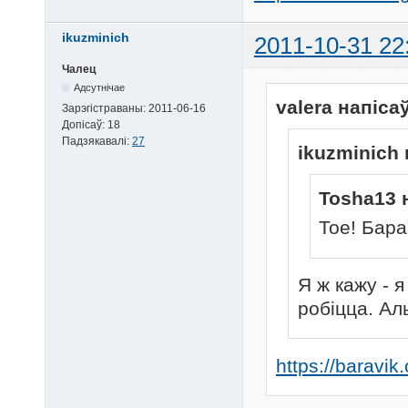
ikuzminich
2011-10-31 22
Чалец
Адсутнічае
valera напісаў
Зарэгістраваны:
2011-06-16
Допісаў:
18
Падзякавалі:
27
ikuzminich 
Tosha13 
Тое! Бара
Я ж кажу - 
робіцца. Ал
https://baravik.