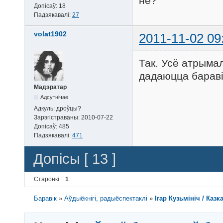
не?
Допісаў:
18
Падзякавалі:
27
volat1902
2011-11-02 09
Так. Усё атрыма
дадаюцца бараві
Мадэратар
Адсутнічае
Адкуль:
дроўцы?
Зарэгістраваны:
2010-07-22
Допісаў:
485
Падзякавалі:
471
Допісы [ 13 ]
Старонкі
1
Баравік
»
Аўдыёкнігі, радыёспектаклі
»
Ігар Кузьмініч / Каз