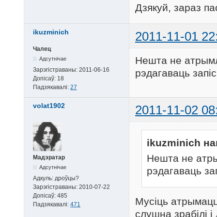
Дзякуй, зараз п
ikuzminich
2011-11-01 22
Чалец
Нешта не атрым
Адсутнічае
Зарэгістраваны:
2011-06-16
рэдагаваць запі
Допісаў:
18
Падзякавалі:
27
volat1902
2011-11-02 08
ikuzminich на
Нешта не атр
Мадэратар
Адсутнічае
рэдагаваць за
Адкуль:
дроўцы?
Зарэгістраваны:
2010-07-22
Допісаў:
485
Мусіць атрымацц
Падзякавалі:
471
слушна зрабілі 