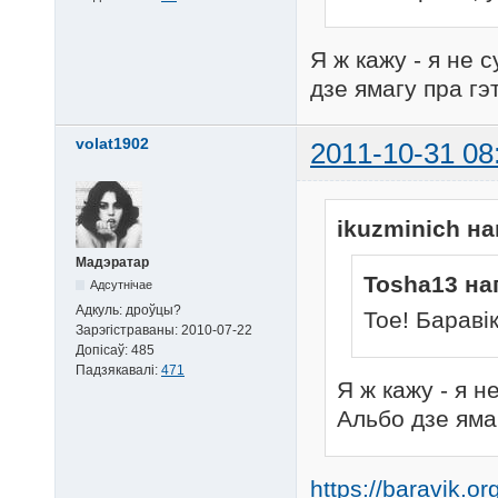
Я ж кажу - я не 
дзе ямагу пра гэ
volat1902
2011-10-31 08
ikuzminich на
Мадэратар
Tosha13 на
Адсутнічае
Адкуль:
дроўцы?
Тое! Баравік
Зарэгістраваны:
2010-07-22
Допісаў:
485
Падзякавалі:
471
Я ж кажу - я н
Альбо дзе яма
https://baravik.or