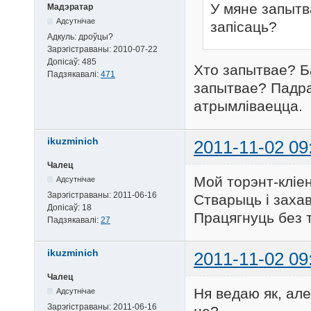
У мяне запытв
Мадэратар
Адсутнічае
запісаць?
Адкуль:
дроўцы?
Зарэгістраваны:
2010-07-22
Допісаў:
485
Хто запытвае? Ба
Падзякавалі:
471
запытвае? Падра
атрымліваецца.
ikuzminich
2011-11-02 09
Чалец
Мой торэнт-кліен
Адсутнічае
Зарэгістраваны:
2011-06-16
Стварыць і захав
Допісаў:
18
Працягнуць без т
Падзякавалі:
27
ikuzminich
2011-11-02 09
Чалец
Ня ведаю як, ал
Адсутнічае
Зарэгістраваны:
2011-06-16