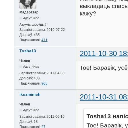
выкладаць спасыл
кажу?
Мадэратар
Адсутнічае
Адкуль:
дроўцы?
Зарэгістраваны:
2010-07-22
Допісаў:
485
Падзякавалі:
471
Tosha13
2011-10-30 18
Чалец
Тое! Баравік, ус
Адсутнічае
Зарэгістраваны:
2011-04-08
Допісаў:
438
Падзякавалі:
905
ikuzminich
2011-10-31 08
Чалец
Адсутнічае
Tosha13 напіс
Зарэгістраваны:
2011-06-16
Допісаў:
18
Тое! Баравік, 
Падзякавалі:
27