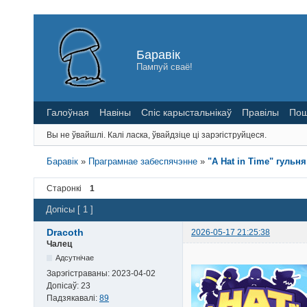
Баравік
Пампуй сваё!
Галоўная
Навіны
Спіс карыстальнікаў
Правілы
Пош
Вы не ўвайшлі.
Калі ласка, ўвайдзіце ці зарэгіструйцеся.
Баравік
»
Праграмнае забеспячэнне
»
"A Hat in Time" гульн
Старонкі
1
Допісы [ 1 ]
Dracoth
2026-05-17 21:25:38
Чалец
Адсутнічае
Зарэгістраваны:
2023-04-02
Допісаў:
23
Падзякавалі:
89