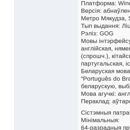
Платформа: Win
Версія: абнаўлен
Метро Мякудза, S
Тып выдання: Ліц
Рэліз: GOG
Мовы інтэрфейс
англійская, няме
(спрошч.), кітайс
партугальская, і
Беларуская мова
"Português do Bra
беларускую, выб
Мова агучкі: анг
Пераклад: аўтар
Сістэмныя патра
Мінімальныя:
64-разрадныя пр