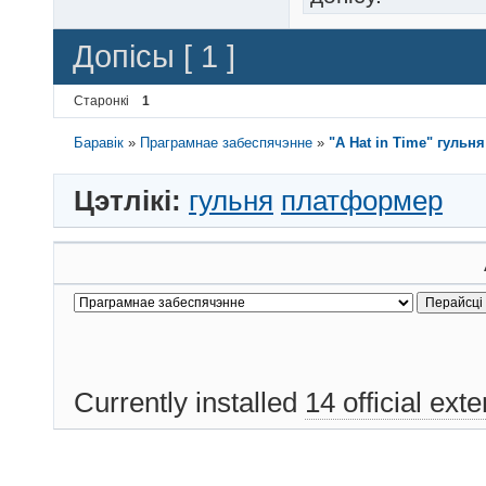
Допісы [ 1 ]
Старонкі
1
Баравік
»
Праграмнае забеспячэнне
»
"A Hat in Time" гульн
Цэтлікі:
гульня
платформер
Currently installed
14 official ext