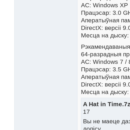
АС: Windows XP SP
Працэсар: 3.0 G
Аператыўная па
DirectX: версіі 9.
Месца на дыску:
Рэкамендаваныя
64-разрадныя пр
АС: Windows 7 / 8
Працэсар: 3.5 G
Аператыўная па
DirectX: версіі 9.
Месца на дыску:
A Hat in Time.7z
17
Вы не маеце да
допісу.