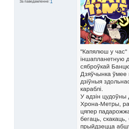
За паведамленне:
1
"Капялюш у час"
іншапланетную д
сяброўкай Банц
Дзяўчынка ўмее
дзіўныя здольна
караблі.
У адзін цудоўны 
Хрона-Метры, ра
цяпер падарожжа!
бегаць, скакаць,
прыйдзецца абшу