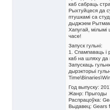
каб сабраць стр
Рыхтуйцеся да с
птушкамі са сту
дыджэем Рытмам,
Хапугай, мілымі 
часе!
Запуск гульні:
1. Спампаваць і 
каб на шляху да 
Запускаць гульн
дырэкторыі гульні
Time\Binaries\W
Год выпуску: 201
Жанр: Прыгоды
Распрацоўка: Gea
Выдавец: Gears f