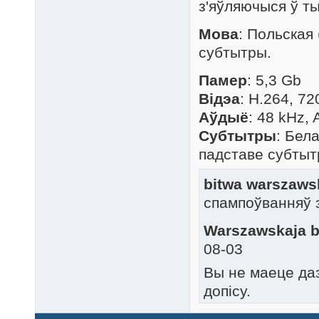
з'яўляючыся ў ты
Мова
: Польская
субтытры.
Памер
: 5,3 Gb
Відэа
: H.264, 72
Аўдыё
: 48 kHz,
Субтытры
: Бел
падставе субтыт
bitwa warszaws
спампоўванняў 
Warszawskaja b
08-03
Вы не маеце да
допісу.