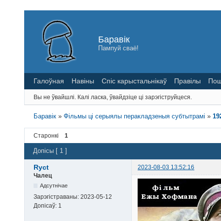
Баравік
Пампуй сваё!
Галоўная
Навіны
Спіс карыстальнікаў
Правілы
Пош
Вы не ўвайшлі.
Калі ласка, ўвайдзіце ці зарэгіструйцеся.
Баравік
»
Фільмы ці серыялы перакладзеныя субтытрамі
»
19
Старонкі
1
Допісы [ 1 ]
Ryct
2023-08-03 13:52:16
Чалец
Адсутнічае
Зарэгістраваны:
2023-05-12
Допісаў:
1