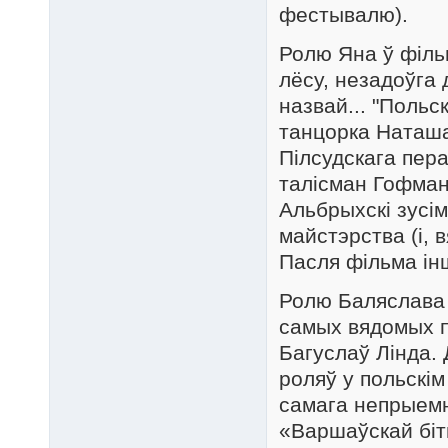
фестывалю).
Ролю Яна ў філь
лёсу, незадоўга 
назвай... "Польс
танцорка Наташа
Пілсудскага пер
талісман Гофмана
Альбрыхскі зусім
майстэрства (і, 
Пасля фільма ін
Ролю Баляслава 
самых вядомых п
Багуслаў Лінда.
роляў у польскім 
самага непрыемн
«Варшаўскай бітв