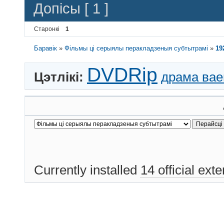
Допісы [ 1 ]
Старонкі
1
Баравік
»
Фільмы ці серыялы перакладзеныя субтытрамі
»
19
DVDRip
Цэтлікі:
драма ва
Currently installed
14 official ext