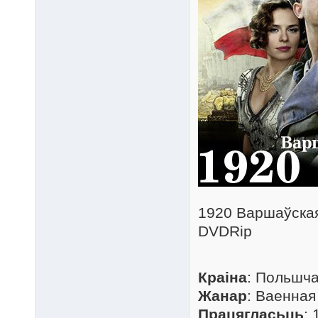
1920 Варшаўская 
DVDRip
Краіна
: Польшч
Жанар
: Ваенная
Працягласьць
: 