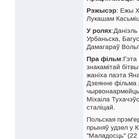
Рэжысэр
: Ежы 
Лукашам Касьміц
У ролях
:Даніэль
Урбаньска, Багу
Дамагараў Вольг
Пра фільм
:Гэта
знакамітай бітвы
жаніха паэта Ян
Дзеянне фільма 
чырвонаармейцы
Міхаіла Тухачэўс
сталіцай.
Польская прэм'е
прыняў удзел у 
"Маладосць" (22 