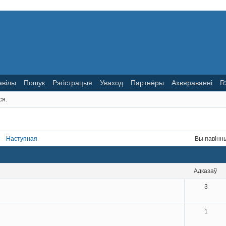
авілы
Пошук
Рэгістрацыя
Уваход
Партнёры
Ахвяраванні
R
ся.
Наступная
Вы павін
адказаў
3
1