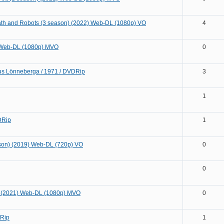
ath and Robots (3 season) (2022) Web-DL (1080p) VO
4
) Web-DL (1080p) MVO
0
aus Lönneberga / 1971 / DVDRip
3
1
DRip
1
son) (2019) Web-DL (720p) VO
0
0
) (2021) Web-DL (1080p) MVO
0
tRip
1