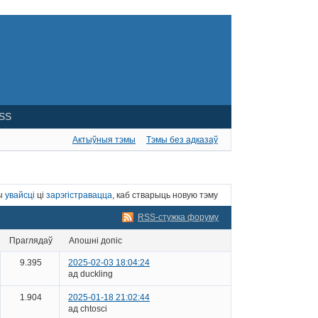
SS
Актыўныя тэмы
Тэмы без адказаў
ны
увайсці
ці
зарэгістравацца
, каб стварыць новую тэму
RSS-стужка форуму
праглядаў
апошні допіс
9.395
2025-02-03 18:04:24
ад duckling
1.904
2025-01-18 21:02:44
ад chtosci