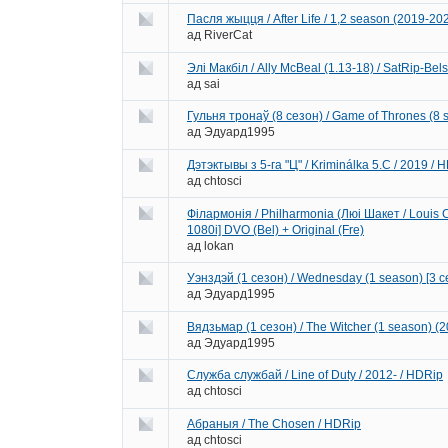
Пасля жыцця / After Life / 1,2 season (2019-20
ад
RiverCat
Элі Макбіл / Ally McBeal (1.13-18) / SatRip-Bel
ад
sai
Гульня тронаў (8 сезон) / Game of Thrones (8
ад
Эдуард1995
Дэтэктывы з 5-га "Ц" / Kriminálka 5.C / 2019 / 
ад
chtosci
Філармонія / Philharmonia (Люі Шакет / Loui
1080i] DVO (Bel) + Original (Fre)
ад
lokan
Уэнздэй (1 сезон) / Wednesday (1 season) [3 
ад
Эдуард1995
Вядзьмар (1 сезон) / The Witcher (1 season) 
ад
Эдуард1995
Служба службай / Line of Duty / 2012- / HDRip
ад
chtosci
Абраныя / The Chosen / HDRip
ад
chtosci