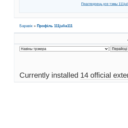
Прагледзець усе тэмы 111jul
Баравік
»
Профіль 111julia111
Currently installed
14 official ext