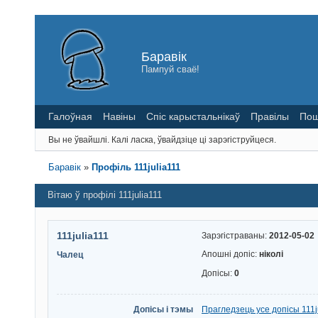
Баравік
Пампуй сваё!
Галоўная
Навіны
Спіс карыстальнікаў
Правілы
Пош
Вы не ўвайшлі.
Калі ласка, ўвайдзіце ці зарэгіструйцеся.
Баравік
»
Профіль 111julia111
Вітаю ў профілі 111julia111
111julia111
Зарэгістраваны:
2012-05-02
Апошні допіс:
ніколі
Чалец
Допісы:
0
Допісы і тэмы
Прагледзець усе допісы 111j