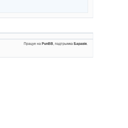
Працуе на
PunBB
, падтрымка
Баравік
.