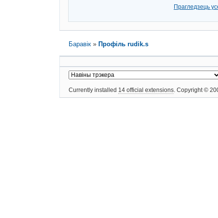
Прагледзець усе
Баравік
»
Профіль rudik.s
Currently installed
14 official extensions
. Copyright © 