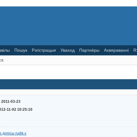
авілы
Пошук
Рэгістрацыя
Уваход
Партнёры
Ахвяраванні
R
ся.
:
2011-03-23
012-11-02 10:25:10
 допісы rudik.s