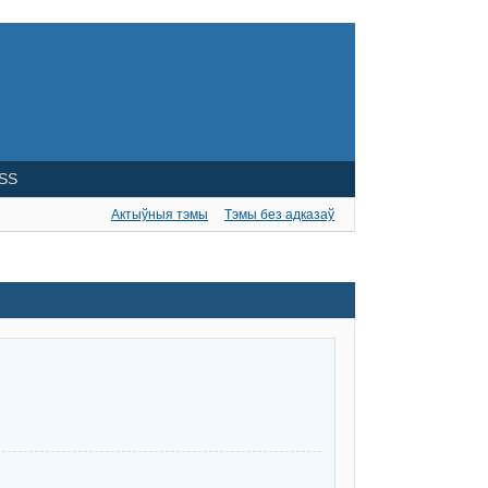
SS
Актыўныя тэмы
Тэмы без адказаў