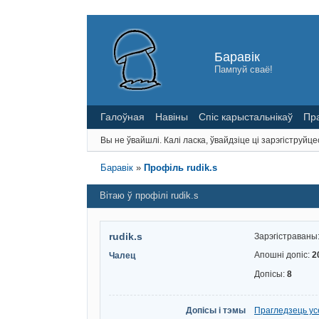
Баравік
Пампуй сваё!
Галоўная
Навіны
Спіс карыстальнікаў
Пр
Вы не ўвайшлі.
Калі ласка, ўвайдзіце ці зарэгіструйце
Баравік
»
Профіль rudik.s
Вітаю ў профілі rudik.s
rudik.s
Зарэгістраваны
Апошні допіс:
2
Чалец
Допісы:
8
Допісы і тэмы
Прагледзець усе