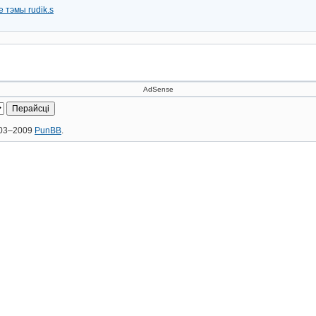
 тэмы rudik.s
AdSense
2003–2009
PunBB
.