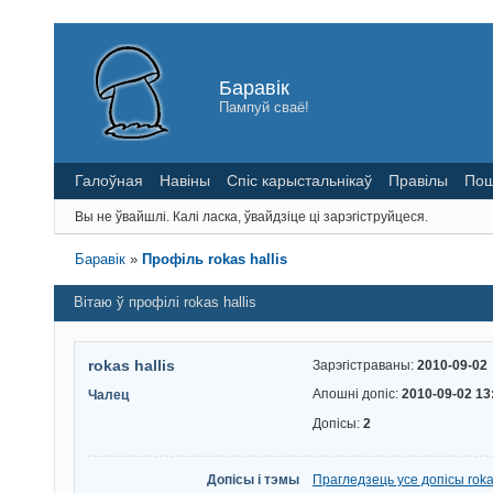
Баравік
Пампуй сваё!
Галоўная
Навіны
Спіс карыстальнікаў
Правілы
Пош
Вы не ўвайшлі.
Калі ласка, ўвайдзіце ці зарэгіструйцеся.
Баравік
»
Профіль rokas hallis
Вітаю ў профілі rokas hallis
rokas hallis
Зарэгістраваны:
2010-09-02
Апошні допіс:
2010-09-02 13
Чалец
Допісы:
2
Допісы і тэмы
Прагледзець усе допісы rokas