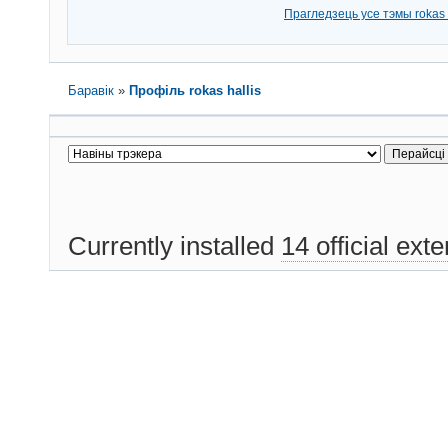
Прагледзець усе тэмы rokas h
Баравік
»
Профіль rokas hallis
Currently installed
14 official ext