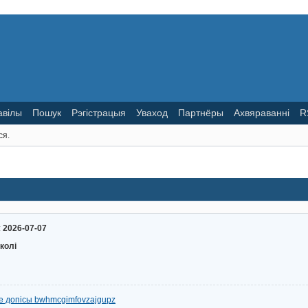
авілы
Пошук
Рэгістрацыя
Уваход
Партнёры
Ахвяраванні
R
ся.
:
2026-07-07
іколі
е допісы bwhmcgimfovzajgupz