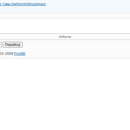
е тэмы bwhmcgimfovzajgupz
AdSense
2003–2009
PunBB
.