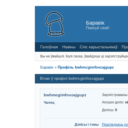
Баравік
Пампуй сваё!
Галоўная
Навіны
Спіс карыстальнікаў
Пр
Вы не ўвайшлі.
Калі ласка, ўвайдзіце ці зарэгіструйце
Баравік
»
Профіль bwhmcgimfovzajgupz
Вітаю ў профілі bwhmcgimfovzajgupz
bwhmcgimfovzajgupz
Зарэгістраваны
Апошні допіс:
н
Чалец
Допісы:
0
Допісы і тэмы
Прагледзець ус