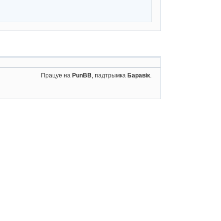
Працуе на
PunBB
, падтрымка
Баравік
.