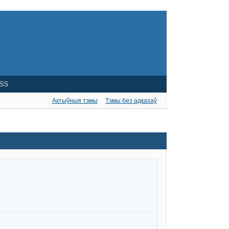
SS
Актыўныя тэмы
Тэмы без адказаў