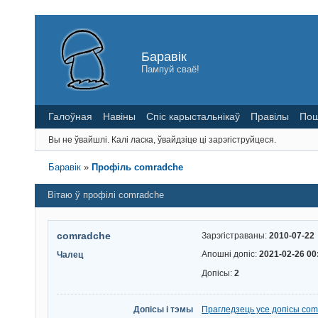
Баравік
Пампуй сваё!
Галоўная
Навіны
Спіс карыстальнікаў
Правілы
Пош
Вы не ўвайшлі.
Калі ласка, ўвайдзіце ці зарэгіструйцеся.
Баравік
»
Профіль comradche
Вітаю ў профілі comradche
comradche
Зарэгістраваны:
2010-07-22
Апошні допіс:
2021-02-26 00
Чалец
Допісы:
2
Допісы і тэмы
Прагледзець усе допісы co