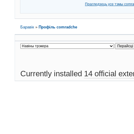
Прагледзець усе тэмы comr
Баравік
»
Профіль comradche
Currently installed
14 official ext