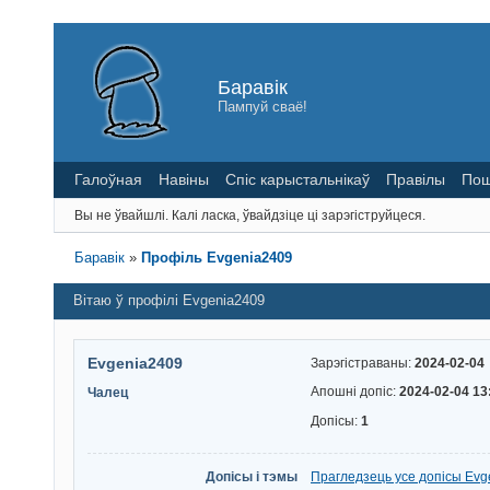
Баравік
Пампуй сваё!
Галоўная
Навіны
Спіс карыстальнікаў
Правілы
Пош
Вы не ўвайшлі.
Калі ласка, ўвайдзіце ці зарэгіструйцеся.
Баравік
»
Профіль Evgenia2409
Вітаю ў профілі Evgenia2409
Evgenia2409
Зарэгістраваны:
2024-02-04
Апошні допіс:
2024-02-04 13
Чалец
Допісы:
1
Допісы і тэмы
Прагледзець усе допісы Evg