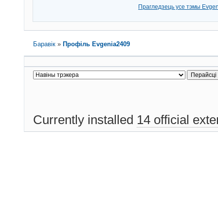
Прагледзець усе тэмы Evge
Баравік
»
Профіль Evgenia2409
Currently installed
14 official ext