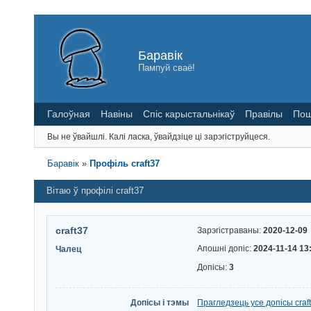
Баравік
Пампуй сваё!
Галоўная
Навіны
Спіс карыстальнікаў
Правілы
Пош
Вы не ўвайшлі.
Калі ласка, ўвайдзіце ці зарэгіструйцеся.
Баравік
»
Профіль craft37
Вітаю ў профілі craft37
craft37
Зарэгістраваны:
2020-12-09
Апошні допіс:
2024-11-14 13
Чалец
Допісы:
3
Допісы і тэмы
Прагледзець усе допісы craf