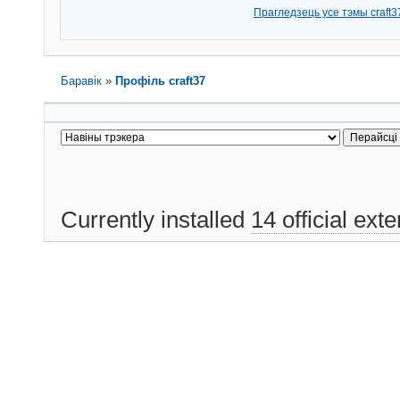
Прагледзець усе тэмы craft3
Баравік
»
Профіль craft37
Currently installed
14 official ext