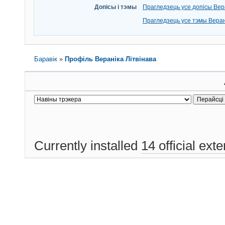
Допісы і тэмы
Прагледзець усе допісы Вера
Прагледзець усе тэмы Веран
Баравік
»
Профіль Вераніка Літвінава
Currently installed
14 official ext