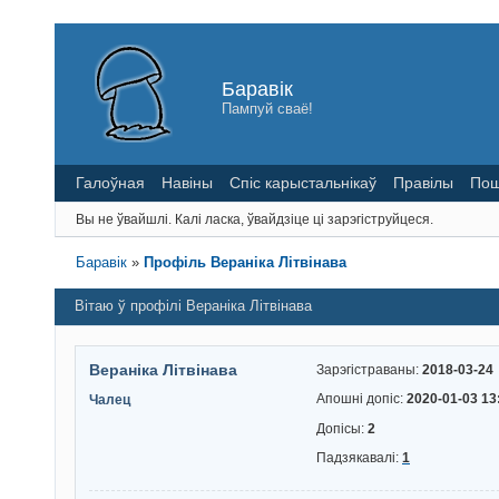
Баравік
Пампуй сваё!
Галоўная
Навіны
Спіс карыстальнікаў
Правілы
Пош
Вы не ўвайшлі.
Калі ласка, ўвайдзіце ці зарэгіструйцеся.
Баравік
»
Профіль Вераніка Літвінава
Вітаю ў профілі Вераніка Літвінава
Вераніка Літвінава
Зарэгістраваны:
2018-03-24
Апошні допіс:
2020-01-03 13
Чалец
Допісы:
2
Падзякавалі:
1