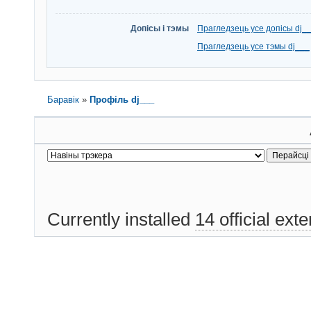
Допісы і тэмы
Прагледзець усе допісы dj_
Прагледзець усе тэмы dj___
Баравік
»
Профіль dj___
Currently installed
14 official ext