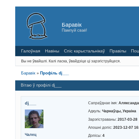
Баравік
Пампуй сваё!
Галоўная
Навіны
Спіс карыстальнікаў
Правілы
Пош
Вы не ўвайшлі.
Калі ласка, ўвайдзіце ці зарэгіструйцеся.
Баравік
»
Профіль dj___
Вітаю ў профілі dj___
dj___
Сапраўднае імя:
Аляксанда
Адкуль:
Чарнаўцы, Украіна
Зарэгістраваны:
2017-03-28
Апошні допіс:
2023-12-07 16
Чалец
Допісы:
4