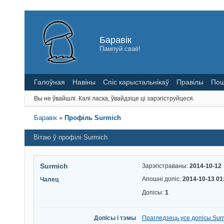
Баравік
Пампуй сваё!
Галоўная
Навіны
Спіс карыстальнікаў
Правілы
Пош
Вы не ўвайшлі.
Калі ласка, ўвайдзіце ці зарэгіструйцеся.
Баравік
»
Профіль Surmich
Вітаю ў профілі Surmich
Surmich
Зарэгістраваны:
2014-10-12
Апошні допіс:
2014-10-13 01
Чалец
Допісы:
1
Допісы і тэмы
Прагледзець усе допісы Sur