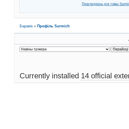
Прагледзець усе тэмы Surmi
Баравік
»
Профіль Surmich
Currently installed
14 official ext