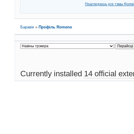
Прагледзець усе тэмы Rom
Баравік
»
Профіль Romeno
Currently installed
14 official ext