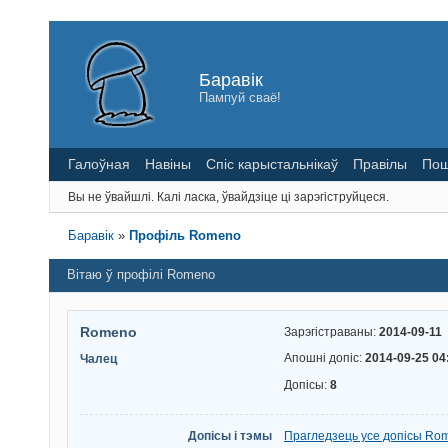
Баравік
Пампуй сваё!
Галоўная
Навіны
Спіс карыстальнікаў
Правілы
Пош
Вы не ўвайшлі.
Калі ласка, ўвайдзіце ці зарэгіструйцеся.
Баравік
»
Профіль Romeno
Вітаю ў профілі Romeno
Romeno
Зарэгістраваны:
2014-09-11
Апошні допіс:
2014-09-25 04
Чалец
Допісы:
8
Допісы і тэмы
Прагледзець усе допісы Ro