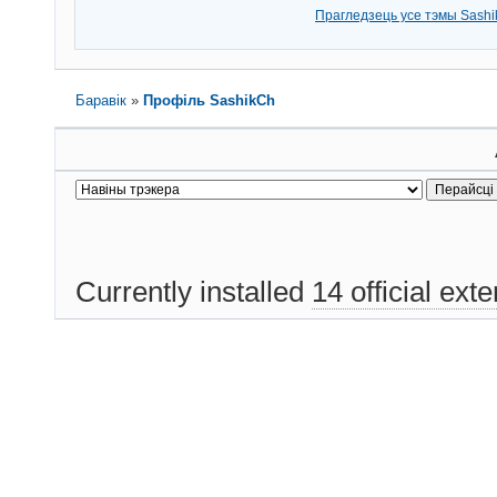
Прагледзець усе тэмы Sash
Баравік
»
Профіль SashikCh
Currently installed
14 official ext