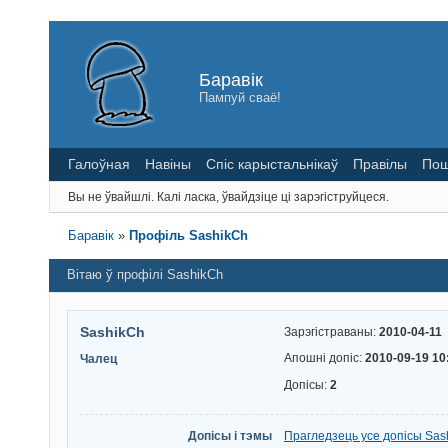
Баравік
Пампуй сваё!
Галоўная
Навіны
Спіс карыстальнікаў
Правілы
Пош
Вы не ўвайшлі.
Калі ласка, ўвайдзіце ці зарэгіструйцеся.
Баравік
»
Профіль SashikCh
Вітаю ў профілі SashikCh
SashikCh
Зарэгістраваны:
2010-04-11
Апошні допіс:
2010-09-19 10
Чалец
Допісы:
2
Допісы і тэмы
Прагледзець усе допісы Sas