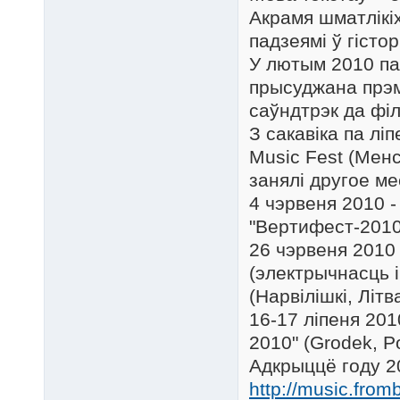
Акрамя шматлікіх
падзеямі ў гісто
У лютым 2010 па
прысуджана прэм
саўндтрэк да філ
З сакавіка па лі
Music Fest (Менс
занялі другое ме
4 чэрвеня 2010 -
"Вертифест-2010"
26 чэрвеня 2010
(электрычнасць і
(Нарвілішкі, Літва
16-17 ліпеня 201
2010" (Grodek, Po
Адкрыццё году 2
http://music.from