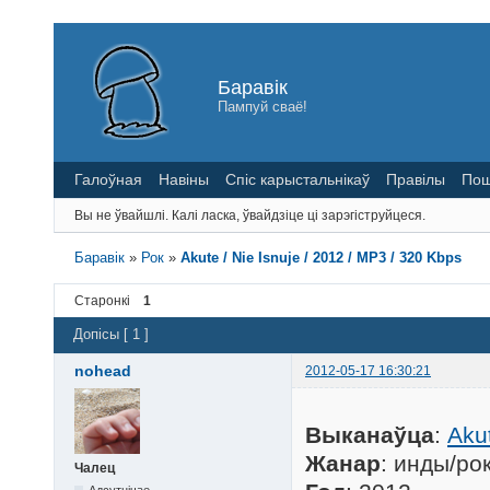
Баравік
Пампуй сваё!
Галоўная
Навіны
Спіс карыстальнікаў
Правілы
Пош
Вы не ўвайшлі.
Калі ласка, ўвайдзіце ці зарэгіструйцеся.
Баравік
»
Рок
»
Akute / Nie Isnuje / 2012 / MP3 / 320 Kbps
Старонкі
1
Допісы [ 1 ]
nohead
2012-05-17 16:30:21
Выканаўца
:
Aku
Жанар
: инды/ро
Чалец
Адсутнічае