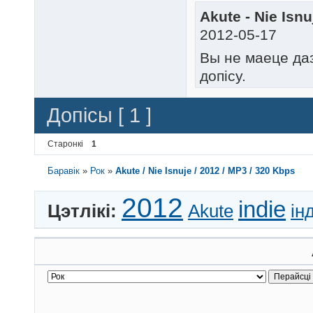
Akute - Nie Isnu
2012-05-17
Вы не маеце да
допісу.
Допісы [ 1 ]
Старонкі
1
Баравік
»
Рок
»
Akute / Nie Isnuje / 2012 / MP3 / 320 Kbps
2012
indie
Цэтлікі:
Akute
ін