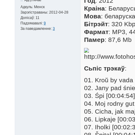
Год
: 2012
Адкуль:
Менск
Краіна
: Беларус
Зарэгістраваны:
2012-04-28
Мова
: беларуск
Допісаў:
11
Бітрэйт
: 320 Kb
Падзякавалі:
9
За паведамленне:
3
Фармат
: MP3, 4
Памер
: 87,6 Mb
Сьпіс трэкаў
:
01. Kroŭ by vada 
02. Jany pad śni
03. Śpi [00:04:54]
04. Moj rodny gut
05. Cicha, jak ma
06. Lipkaje [00:0
07. Iholki [00:02:
08. Špital [00:04: