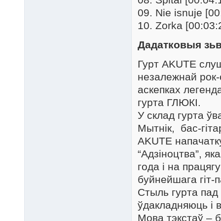
09. Nie isnuje [00
10. Zorka [00:03:
Дадатковыя зьв
Гурт AKUTE слуш
незалежнай рок-с
аскепках легенда
гурта ГЛЮКІ.
У склад гурта ўв
Мытнік, бас-гіт
AKUTE напачатку 
“Адзіноцтва”, як
года і на праця
буйнейшага гіт-па
Стыль гурта пад 
ўдакладняюць і 
Мова тэкстаў – 