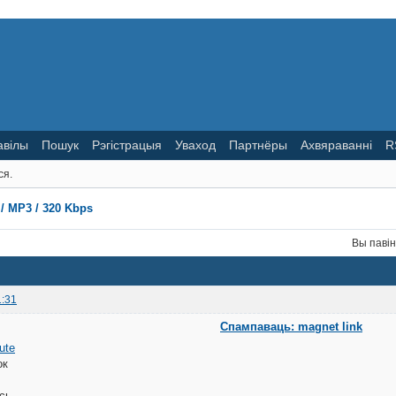
авілы
Пошук
Рэгістрацыя
Уваход
Партнёры
Ахвяраванні
R
ся.
 / MP3 / 320 Kbps
Вы паві
1:31
Спампаваць: magnet link
ute
ок
сь