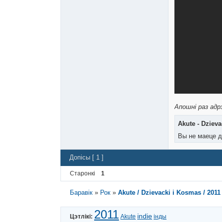
Апошні раз адрэ
Akute - Dzieva
Вы не маеце д
Допісы [ 1 ]
Старонкі
1
Баравік
»
Рок
»
Akute / Dzievaсki i Kosmas / 2011
2011
indie
Цэтлікі:
Akute
інды