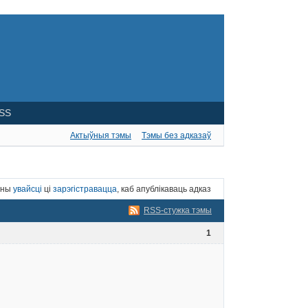
SS
Актыўныя тэмы
Тэмы без адказаў
нны
увайсці
ці
зарэгістравацца
, каб апублікаваць адказ
RSS-стужка тэмы
1