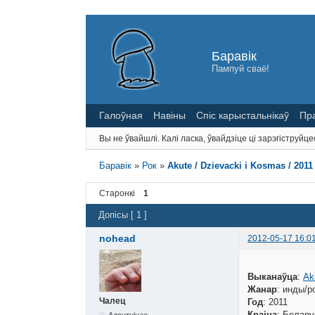
Баравік
Пампуй сваё!
Галоўная
Навіны
Спіс карыстальнікаў
Пр
Вы не ўвайшлі.
Калі ласка, ўвайдзіце ці зарэгіструйце
Баравік
»
Рок
»
Akute / Dzievaсki i Kosmas / 2011
Старонкі
1
Допісы [ 1 ]
nohead
2012-05-17 16:0
Выканаўца
:
Ak
Жанар
: инды/р
Чалец
Год
: 2011
Краіна
: Белару
Адсутнічае