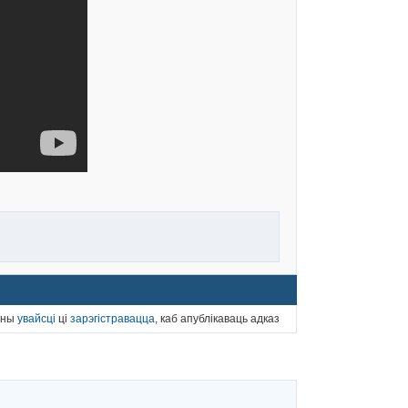
нны
увайсці
ці
зарэгістравацца
, каб апублікаваць адказ