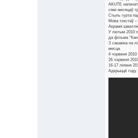
AKUTE напачатку
сямі месяцаў т
Стыль гурта па
Мова тэкстаў –
Акрамя шматлікі
У лютым 2010 п
да фільма "Кан
З сакавіка па л
месца.
4 чэрвеня 2010 
26 чэрвеня 2010
16-17 ліпеня 20
Адкрыццё году 