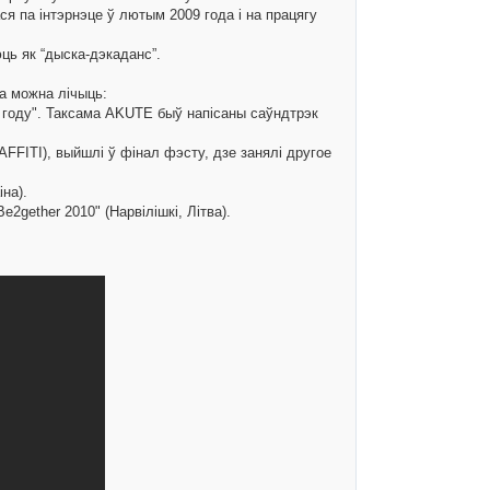
ся па інтэрнэце ў лютым 2009 года і на працягу
ць як “дыска-дэкаданс”.
та можна лічыць:
 году". Таксама AKUTE быў напісаны саўндтрэк
AFFITI), выйшлі ў фінал фэсту, дзе занялі другое
на).
2gether 2010" (Нарвілішкі, Літва).