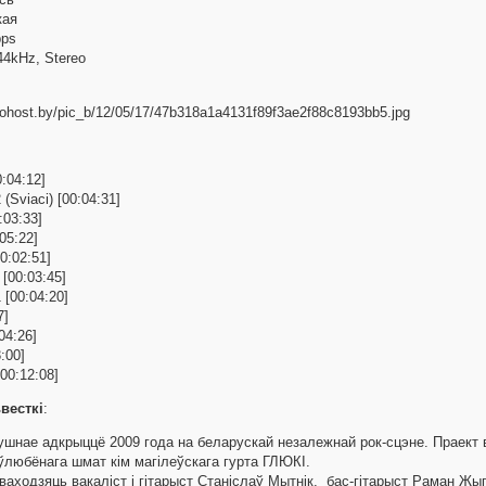
кая
bps
44kHz, Stereo
:04:12]
 (Sviaci) [00:04:31]
:03:33]
05:22]
0:02:51]
[00:03:45]
 [00:04:20]
7]
04:26]
:00]
00:12:08]
весткі
:
шнае адкрыццё 2009 года на беларускай незалежнай рок-сцэне. Праект в
 ўлюбёнага шмат кім магілеўскага гурта ГЛЮКІ.
ваходзяць вакаліст і гітарыст Станіслаў Мытнік, бас-гітарыст Раман Жыг