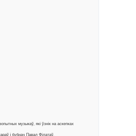
опытных музыкаў, які ўзнік на аскепках
араў і бубнач Павал Філатаў.