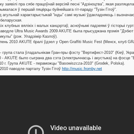
 заявілі пра сябе працоўнай версіяй песні “Адзіноцтва”, якая разляцела
рымалася ў першай пяцёрцы буйнейшага гіт-параду “Тузін Гітоў”.
д агульнай характарыстыкай “інды” самі музыкі ўдакладняюць і вызначаю
 беларуская.
х клубных вялікіх і малых канцэртаў, асноўнымі падзеямі ў гісторыі гур
аводле Ultra Music Awards 2009 AKUTE была прысуджана прэмія "Дэбют
икулы" (рэж. Уладзімір Казлоў).
іпень 2010 AKUTE бралі ўдзел у Open Graffiti Music Fest (Менск, клуб GR
- група стала ўладальнікам Гран-пры фэсту "Вертифест-2010" (Кіеў, Украі
 - AKUTE было сыграна два сэта (электрычнасць і акустыка) на фэсце "Be
10 г. Група AKUTE - пераможцы "Basowiszcza-2010" (Grodek, Polska).
2010 паводле парталу Тузін Гітоў
http://music.fromby.net