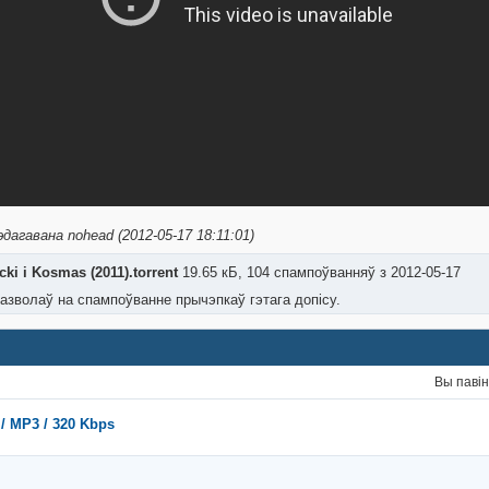
дагавана nohead (2012-05-17 18:11:01)
сki i Kosmas (2011).torrent
19.65 кБ, 104 спампоўванняў з 2012-05-17
азволаў на спампоўванне прычэпкаў гэтага допісу.
Вы паві
 / MP3 / 320 Kbps