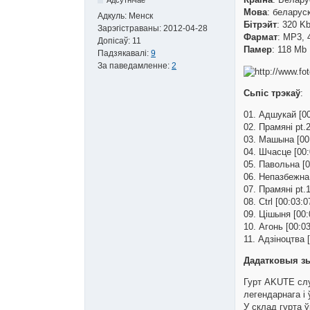
Мова
: беларус
Адкуль:
Менск
Бітрэйт
: 320 K
Зарэгістраваны:
2012-04-28
Фармат
: MP3, 
Допісаў:
11
Памер
: 118 Mb
Падзякавалі:
9
За паведамленне:
2
Сьпіс трэкаў
:
01. Адшукай [00
02. Прамяні pt.2
03. Машына [00
04. Шчасце [00:
05. Павольна [0
06. Непазбежна 
07. Прамяні pt.1
08. Ctrl [00:03:0
09. Цішыня [00:
10. Агонь [00:03
11. Адзіноцтва [
Дадатковыя зь
Гурт AKUTE слу
легендарнага і
У склад гурта ў