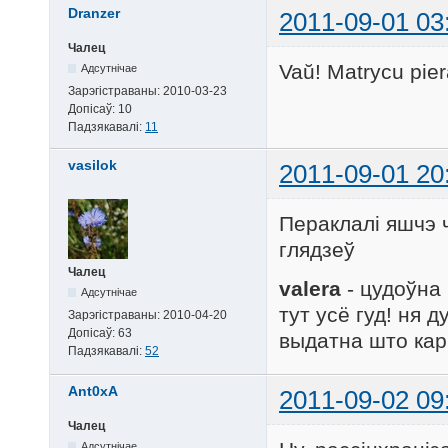
Dranzer
2011-09-01 03
Чалец
Vaŭ! Matrycu piera
Адсутнічае
Зарэгістраваны:
2010-03-23
Допісаў:
10
Падзякавалі:
11
vasilok
2011-09-01 20
Пераклалі яшчэ ч
глядзеў
Чалец
valera
- цудоўна
Адсутнічае
тут усё гуд! ня
Зарэгістраваны:
2010-04-20
Допісаў:
63
выдатна што кар
Падзякавалі:
52
Ant0xA
2011-09-02 09
Чалец
Адсутнічае