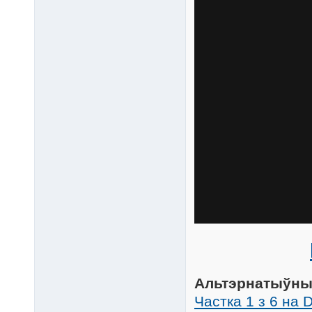
Альтэрнатыўны
Частка 1 з 6 на D