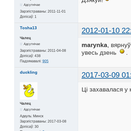
Адсутнічае
Зарэгістраваны:
2011-11-01
Допісаў:
1
Tosha13
2012-01-10 22
Чалец
marynka
, вярну
Адсутнічае
Зарэгістраваны:
2011-04-08
увесь дзень
.
Допісаў:
438
Падзякавалі:
905
duckling
2017-03-09 01
Цi захавалася у 
Чалец
Адсутнічае
Адкуль:
Минск
Зарэгістраваны:
2017-03-08
Допісаў:
30