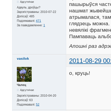
Адсутнічае
пашырыўся часто
Адкуль:
дроўцы?
нашмат жывейшым
Зарэгістраваны:
2010-07-22
атрымалася, таму
Допісаў:
485
Падзякавалі:
471
глядзець можна.
За паведамленне:
1
невялікі фрагме
Пампаваць альбо
Апошні раз адрэд
vasilok
2011-08-29 00
о, круць!
Чалец
Адсутнічае
Зарэгістраваны:
2010-04-20
Допісаў:
63
Падзякавалі:
52