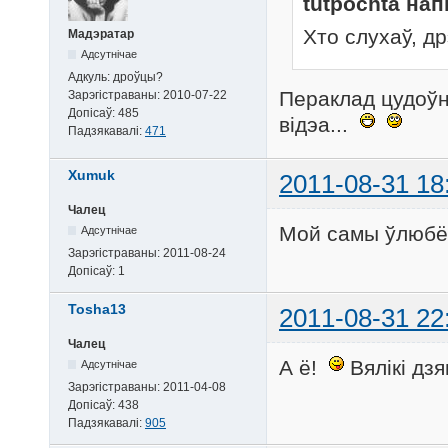
tutpochta нап
Хто слухаў, д
Мадэратар
Адсутнічае
Адкуль:
дроўцы?
Пераклад цудоўны
Зарэгістраваны:
2010-07-22
Допісаў:
485
відэа...
Падзякавалі:
471
Xumuk
2011-08-31 18
Чалец
Мой самы ўлюбё
Адсутнічае
Зарэгістраваны:
2011-08-24
Допісаў:
1
Tosha13
2011-08-31 22
Чалец
А ё!
Вялікі дзяк
Адсутнічае
Зарэгістраваны:
2011-04-08
Допісаў:
438
Падзякавалі:
905