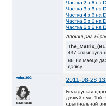
Частка 2 з 6 на D
Частка 3 з 6 на D
Частка 4 з 6 на D
Частка 5 з 6 на D
Частка 6 з 6 на D
Апошні раз адрэд
The_Matrix_(BL
437 спампоўван
Вы не маеце да
допісу.
volat1902
2011-08-28 13
Беларуская дар
дзякуй яму. Той
арыгінальнай ан
Мадэратар