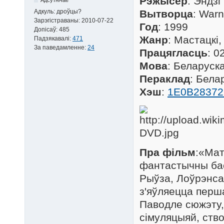
Рэжысёр
: Эндзі
Адкуль:
дроўцы?
Вытворца
: Warn
Зарэгістраваны:
2010-07-22
Год
: 1999
Допісаў:
485
Жанр
: Мастацкі
Падзякавалі:
471
За паведамленне:
24
Працягласць
: 0
Мова
: Беларуск
Пераклад
: Бела
Хэш
:
1E0B2837
Пра фільм
:«Мат
фантастычны бае
Рыўза, Лоўрэнса 
з'яўляецца перша
Паводле сюжэту,
сімуляцыяй, ств