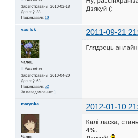
Ну, рассінхраніз
Зарэгістраваны:
2010-02-18
Дзякуй (:
Допісаў:
38
Падзякавалі:
10
vasilok
2011-09-21 21
Глядзець анлайн
Чалец
Адсутнічае
Зарэгістраваны:
2010-04-20
Допісаў:
63
Падзякавалі:
52
За паведамленне:
1
marynka
2012-01-10 21
Калі ласка, стан
4%.
Дзякуй!
Чалец