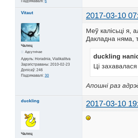
Падзякавалі:
6
Vitaut
2017-03-10 07
Меў калісьці я, 
Дакладна няма, 
Чалец
Адсутнічае
duckling напі
Адкуль:
Horadnia, Vialikalitva
Зарэгістраваны:
2010-02-23
Цi захавалася 
Допісаў:
246
Падзякавалі:
30
Апошні раз адрэд
duckling
2017-03-10 19
Чалец