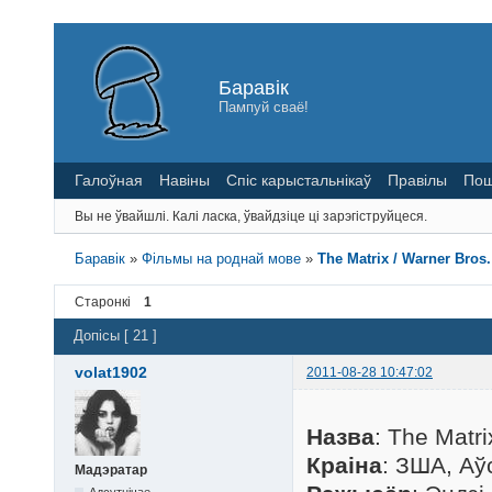
Баравік
Пампуй сваё!
Галоўная
Навіны
Спіс карыстальнікаў
Правілы
Пош
Вы не ўвайшлі.
Калі ласка, ўвайдзіце ці зарэгіструйцеся.
Баравік
»
Фільмы на роднай мове
»
The Matrix / Warner Bros.
Старонкі
1
Допісы [ 21 ]
volat1902
2011-08-28 10:47:02
Назва
: The Matr
Краіна
: ЗША, Аў
Мадэратар
Адсутнічае