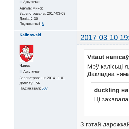
Адсутнічае
Адкуль:
Минск
Зарэгістраваны:
2017-03-08
Допісаў:
30
Падзякавалі:
6
Kalinowski
2017-03-10 19
Vitaut напісаў
Меў калісьці я
Чалец
Адсутнічае
Дакладна няма
Зарэгістраваны:
2014-11-01
Допісаў:
156
Падзякавалі:
507
duckling на
Цi захавала
З гэтай дарожкай