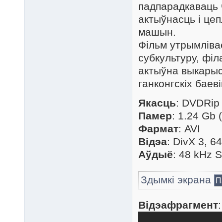
падпарадкаваць 
актыўнасць і цеп
машын.
Фільм утрымліва
субкультуру, філ
актыўна выкарыс
ганконгскіх баев
Якасць
: DVDRip
Памер
: 1.24 Gb 
Фармат
: AVI
Відэа
: DivX 3, 6
Аўдыё
: 48 kHz 
Здымкі экрана
П
Відэафрагмент
: