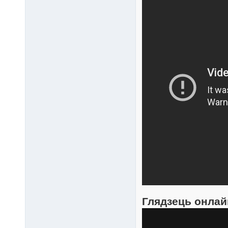
Глядзець онла