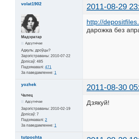
volat1902
2011-08-29 23
http://depositfile
дарожка без апра
Мадэратар
Адсутнічае
Адкуль:
дроўцы?
Зарэгістраваны:
2010-07-22
Допісаў:
485
Падзякавалі:
471
За паведамленне:
1
yozhek
2011-08-30 05
Чалец
Дзякуй!
Адсутнічае
Зарэгістраваны:
2010-02-19
Допісаў:
7
Падзякавалі:
2
За паведамленне:
1
tutpochta