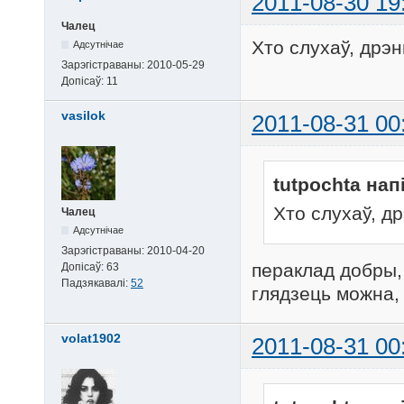
2011-08-30 19
Чалец
Хто слухаў, дрэн
Адсутнічае
Зарэгістраваны:
2010-05-29
Допісаў:
11
vasilok
2011-08-31 00
tutpochta нап
Хто слухаў, д
Чалец
Адсутнічае
Зарэгістраваны:
2010-04-20
пераклад добры, 
Допісаў:
63
Падзякавалі:
52
глядзець можна,
volat1902
2011-08-31 00