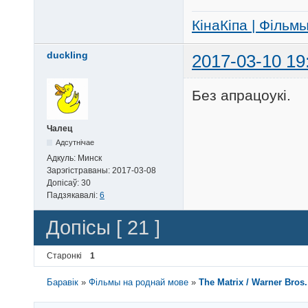
КінаКіпа | Фільм
duckling
2017-03-10 19
Без апрацоукi.
Чалец
Адсутнічае
Адкуль:
Минск
Зарэгістраваны:
2017-03-08
Допісаў:
30
Падзякавалі:
6
Допісы [ 21 ]
Старонкі
1
Баравік
»
Фільмы на роднай мове
»
The Matrix / Warner Bros.