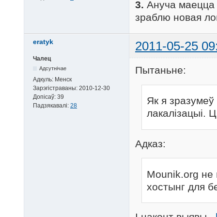
3.
Ануча маецца 
зраблю новая л
eratyk
2011-05-25 09
Чалец
Пытаньне:
Адсутнічае
Адкуль:
Менск
Зарэгістраваны:
2010-12-30
Допісаў:
39
Як я зразумеў
Падзякавалі:
28
лакалізацыі. 
Адказ:
Mounik.org не
хостынг для б
І наконт выявы.