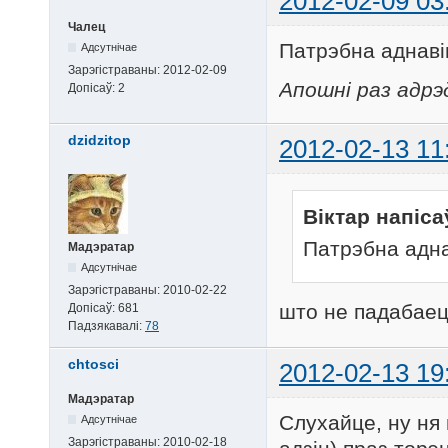
2012-02-09 03
Чалец
Патрэбна аднаві
Адсутнічае
Зарэгістраваны:
2012-02-09
Апошні раз адрэ
Допісаў:
2
dzidzitop
2012-02-13 11
Віктар напіса
Патрэбна адна
Мадэратар
Адсутнічае
Зарэгістраваны:
2010-02-22
што не падабае
Допісаў:
681
Падзякавалі:
78
chtosci
2012-02-13 19
Мадэратар
Слухайце, ну ня 
Адсутнічае
Зарэгістраваны:
2010-02-18