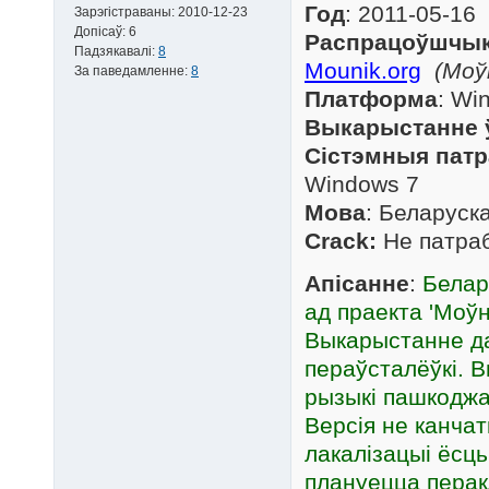
Год
: 2011-05-16
Зарэгістраваны:
2010-12-23
Допісаў:
6
Распрацоўшчы
Падзякавалі:
8
Mounik.org
(Моў
За паведамленне:
8
Платформа
: Wi
Выкарыстанне ў 
Сістэмныя патр
Windows 7
Мова
: Беларуск
Crack:
Не патра
Апісанне
:
Белар
ад праекта 'Моў
Выкарыстанне да
пераўсталёўкі. 
рызыкі пашкоджа
Версія не канчат
лакалізацыі ёсць
плануецца перак