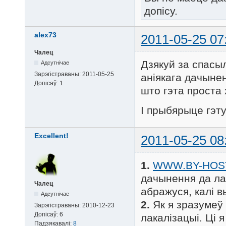
допісу.
alex73
2011-05-25 07
Чалец
Дзякуй за спасыл
Адсутнічае
Зарэгістраваны:
2011-05-25
аніякага дачыне
Допісаў:
1
што гэта проста
І прыбярыце гэту
Excellent!
2011-05-25 08
1.
WWW.BY-HOS
дачынення да лак
Чалец
абражуся, калі в
Адсутнічае
2.
Як я зразумеў
Зарэгістраваны:
2010-12-23
Допісаў:
6
лакалізацыі. Ці 
Падзякавалі:
8