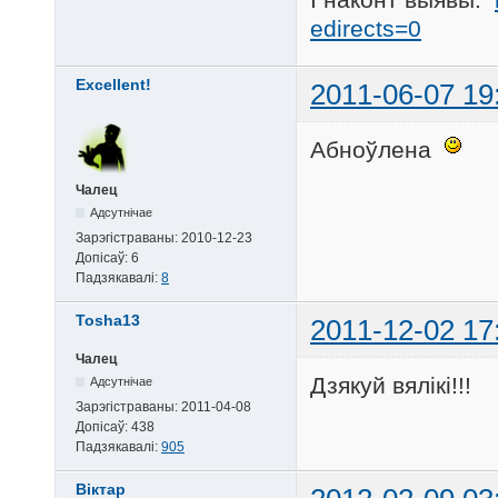
edirects=0
Excellent!
2011-06-07 19
Абноўлена
Чалец
Адсутнічае
Зарэгістраваны:
2010-12-23
Допісаў:
6
Падзякавалі:
8
Tosha13
2011-12-02 17
Чалец
Дзякуй вялікі!!!
Адсутнічае
Зарэгістраваны:
2011-04-08
Допісаў:
438
Падзякавалі:
905
Віктар