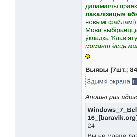
дапамагчы праек
лакалізацыя аб
новымі файламі)
Мова выбіраецца 
ўкладка 'Клавія
момант ёсць маг
Выявы (7шт.; 84
Здымкі экрана
П
Апошні раз адрэд
Windows_7_Bela
16_[baravik.org]
24
Вы не маеце да