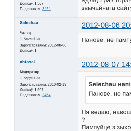
адзін) праз тор
Допісаў:
1.507
звычайнага сайт
Падзякавалі:
3464
Selechau
2012-08-06 20
Чалец
Панове, не памп
Адсутнічае
Зарэгістраваны:
2012-08-06
Допісаў:
1
chtosci
2012-08-07 14
Мадэратар
Адсутнічае
Selechau напі
Зарэгістраваны:
2010-02-18
Допісаў:
1.507
Панове, не па
Падзякавалі:
3464
Ня ведаю, навош
?
Пампуйце з зыхо