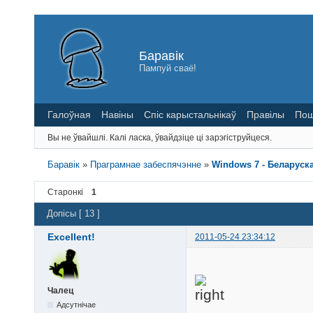
Баравік
Пампуй сваё!
Галоўная
Навіны
Спіс карыстальнікаў
Правілы
Пош
Вы не ўвайшлі.
Калі ласка, ўвайдзіце ці зарэгіструйцеся.
Баравік
»
Праграмнае забеспячэнне
»
Windows 7 - Беларуск
Старонкі
1
Допісы [ 13 ]
Excellent!
2011-05-24 23:34:12
Чалец
Адсутнічае