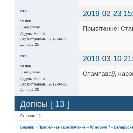
nrs
2019-02-23 15
Чалец
Прывітанне! Стан
Адсутнічае
Адкуль:
Miensk
Зарэгістраваны:
2012-04-23
Допісаў:
25
nrs
2019-03-10 21
Чалец
Спампаваў, нарэ
Адсутнічае
Адкуль:
Miensk
Зарэгістраваны:
2012-04-23
Допісаў:
25
Допісы [ 13 ]
Старонкі
1
Баравік
»
Праграмнае забеспячэнне
»
Windows 7 - Беларуск