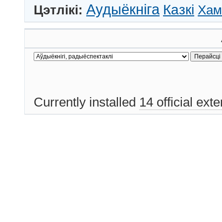
Аудыёкніга
Казкі
Цэтлікі:
Хам
Currently installed
14 official ext