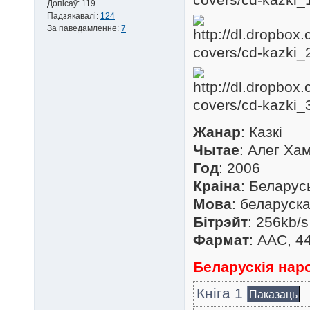
Допісаў:
119
Падзякавалі:
124
За паведамленне:
7
Жанар
: Казкі
Чытае
: Алег Ха
Год
: 2006
Краіна
: Беларус
Мова
: беларуск
Бітрэйт
: 256kb/
Фармат
: AAC, 4
Беларускія наро
Кніга 1
Паказаць