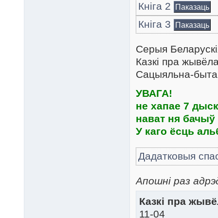
Кніга 2
Паказаць
Кніга 3
Паказаць
Серыя Беларускі
Казкі пра жывёла
Сацыяльна-быта
УВАГА!
не хапае 7 дыск
нават ня бачыў 
У каго ёсць ал
Дадатковыя спа
Апошні раз адрэ
Казкі пра жывёл
11-04