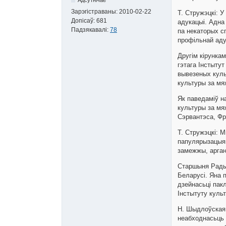
Зарэгістраваны:
2010-02-22
Т. Стружэцкі: 
Допісаў:
681
адукацыі. Адна
Падзякавалі:
78
па некаторых с
профільнай аду
Другім кірунка
гэтага Інстыту
вывезеных куль
культуры за мя
Як паведаміў н
культуры за мяж
Сэрвантэса, Фра
Т. Стружэцкі: 
папулярызацыя 
замежжы, арган
Старшыня Рады 
Беларусі. Яна 
дзейнасьці пак
Інстытуту культ
Н. Шыдлоўская:
неабходнасьць 