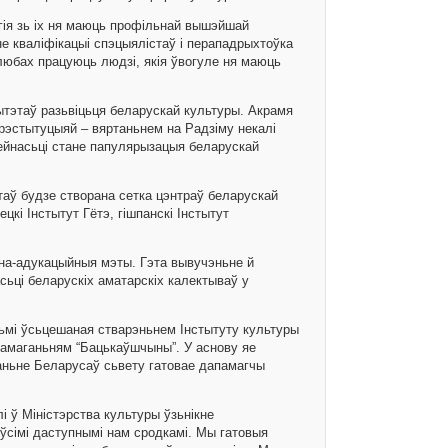
гія зь іх ня маюць профільнай вышэйшай
е кваліфікацыі спэцыялістаў і перападрыхтоўка
любах працуюць людзі, якія ўвогуле ня маюць
рытэтаў разьвіцьця беларускай культуры. Акрамя
 рэстытуцыяй – вяртаньнем на Радзіму некалі
ейнасьці стане папулярызацыя беларускай
таў будзе створана сетка цэнтраў беларускай
цкі Інстытут Гётэ, гішпанскі Інстытут
рна-адукацыйныя мэты. Гэта вывучэньне й
ьці беларускіх аматарскіх калектываў у
мі ўсьцешаная стварэньнем Інстытуту культуры
намаганьням “Бацькаўшчыны”. У аснову яе
аньне Беларусаў сьвету гатовае дапамагчы
і ў Міністэрства культуры ўзьнікне
ўсімі даступнымі нам сродкамі. Мы гатовыя