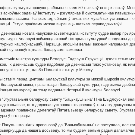
У сфэры культуры працуюць сёньньня каля 50 тысячаў спэцыялістаў. Мно
 з асноўных задачаў інстытуту – рэгулярнае й сыстэматычнае павышэньн
пэцыяльнасьцях. Напрыклад, сёньня ў шматлікіх музэйных установах і к
кацыі. Гэтую праблему можна вырашаць шляхам перападрыхтоўкі.
м дзейнасьці новага навукова-асьветніцкага інстытуту будзе выбар прыя
т культуры Беларусі зоймецца аховай гісторыка-культурнай спадчыны ды
турных каштоўнасьцяў. Нарэшце, апошнім вельмі важным напрамкам дз
жой і супрацоўніцтва зь беларусамі замежжа.
амесьнік міністра культуры Беларусі Тадэвуш Стружэцкі, дзеля гэтых мэ
ой. Іх дзейнасьць будзе падобная да дзейнасьці такіх установаў, як няме
нцускі інстытут, альбо Польскі інстытут у Менску.
Мы ставім перад цэнтрамі беларускай культуры за мяжой шырокія культу
беларускай мовы, прэзэнтацыя беларускай культуры, падтрымка дзейнас
ізацыя конкурсаў на тэму веданьня гісторыі й культуры Беларусі.
“Згуртаваньня беларусаў сьвету “Бацькаўшчына” Ніна Шыдлоўская вель
падкрэсьлівае, што дадзеная установа ствараецца ў тым ліку дзякуючы 
ладзеная прапановы дэлегатаў Пятага зьезду беларусаў сьвету. Згуртав
уры ў яго працы.
 Пакуль што ніякіх прапановаў да “Бацькаўшчыны” не паступала, але кал
зьвярнуцца да нашага досьведу, то мы будзем вельмі радыя дапамагчы 