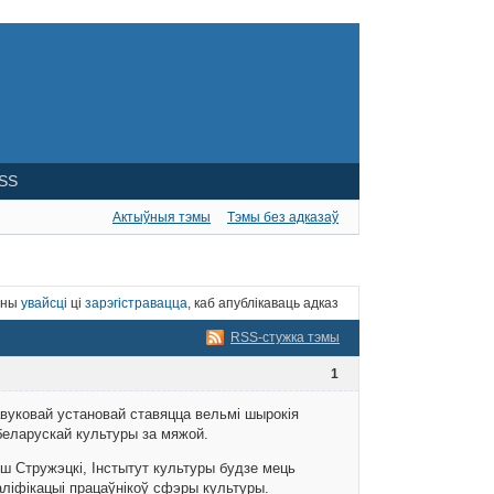
SS
Актыўныя тэмы
Тэмы без адказаў
нны
увайсці
ці
зарэгістравацца
, каб апублікаваць адказ
RSS-стужка тэмы
1
вуковай установай ставяцца вельмі шырокія
беларускай культуры за мяжой.
ш Стружэцкі, Інстытут культуры будзе мець
аліфікацыі працаўнікоў сфэры культуры.