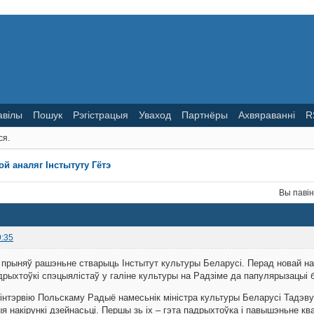
авілы
Пошук
Рэгістрацыя
Уваход
Партнёры
Ахвяраванні
R
ся.
ой аналяг Інстытуту Гётэ
Вы паві
9:35
 прыняў рашэньне стварыць Інстытут культуры Беларусі. Перад новай на
дрыхтоўкі спэцыялістаў у галіне культуры на Радзіме да папулярызацыі 
 інтэрвію Польскаму Радыё намесьнік міністра культуры Беларусі Тадэву
я накірункі дзейнасьці. Першы зь іх – гэта падрыхтоўка і павышэньне кв