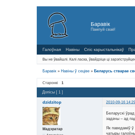
Баравік
Пампуй сваё!
Галоўная
Навіны
Спіс карыстальнікаў
Пр
Вы не ўвайшлі.
Калі ласка, ўвайдзіце ці зарэгіструйце
Баравік
»
Навіны ў сеціве
»
Беларусь стварае св
Старонкі
1
Допісы [ 1 ]
dzidzitop
2010-09-16 14:2
Беларускі ўрад
задачы – ад па
Як паведаміў ў
Мадэратар
чатыры галоўны
Адсутнічае