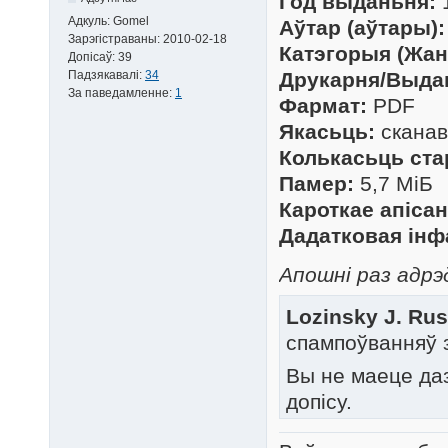
Год выданьня:
Адкуль:
Gomel
Аўтар (аўтары):
Зарэгістраваны:
2010-02-18
Катэгорыя (Жан
Допісаў:
39
Падзякавалі:
34
Друкарня/Выда
За паведамленне:
1
Фармат:
PDF
Якасьць:
сканав
Колькасьць ста
Памер:
5,7 МіБ
Кароткае апісан
Дадатковая ін
Апошні раз адрэ
Lozinsky J. Rus
спампоўванняў 
Вы не маеце да
допісу.