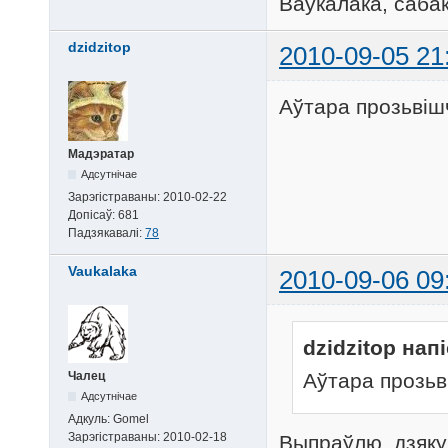
Ваўкалака, сабак
dzidzitop
2010-09-05 21
Аўтара прозьвішч
Мадэратар
Адсутнічае
Зарэгістраваны:
2010-02-22
Допісаў:
681
Падзякавалі:
78
Vaukalaka
2010-09-06 09
dzidzitop напі
Аўтара прозьві
Чалец
Адсутнічае
Адкуль:
Gomel
Зарэгістраваны:
2010-02-18
Выпраўлю, дзяку