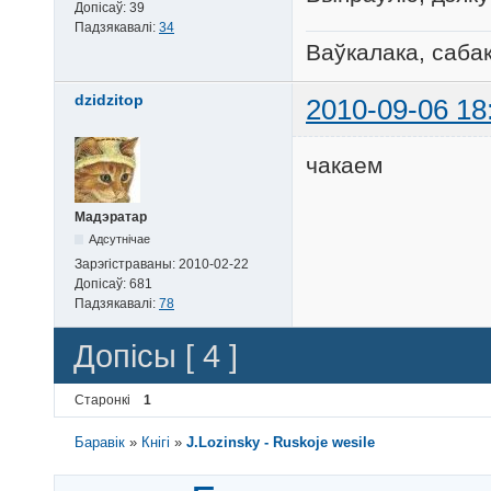
Допісаў:
39
Падзякавалі:
34
Ваўкалака, сабак
dzidzitop
2010-09-06 18
чакаем
Мадэратар
Адсутнічае
Зарэгістраваны:
2010-02-22
Допісаў:
681
Падзякавалі:
78
Допісы [ 4 ]
Старонкі
1
Баравік
»
Кнігі
»
J.Lozinsky - Ruskoje wesile