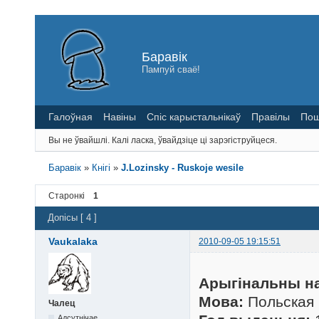
Баравік
Пампуй сваё!
Галоўная
Навіны
Спіс карыстальнікаў
Правілы
Пош
Вы не ўвайшлі.
Калі ласка, ўвайдзіце ці зарэгіструйцеся.
Баравік
»
Кнігі
»
J.Lozinsky - Ruskoje wesile
Старонкі
1
Допісы [ 4 ]
Vaukalaka
2010-09-05 19:15:51
Арыгінальны на
Мова:
Польская
Чалец
Адсутнічае