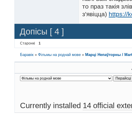
то праз такія зл
з'явіцца)
https://
Допісы [ 4 ]
Старонкі
1
Баравік
»
Фільмы на роднай мове
»
Марці Непаўторны / Mart
Currently installed
14 official ext