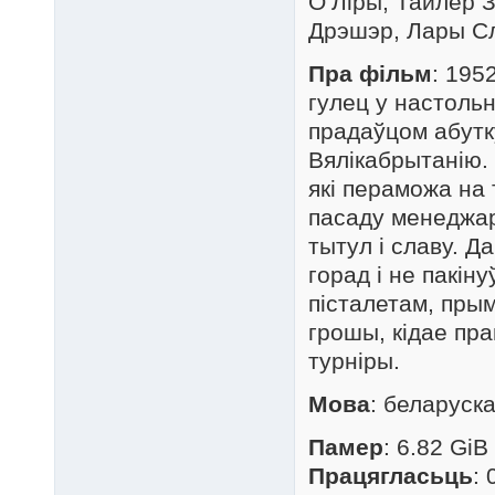
О’Ліры, Тайлер З
Дрэшэр, Лары С
Пра фільм
: 195
гулец у настоль
прадаўцом абутку
Вялікабрытанію.
які пераможа на 
пасаду менеджар
тытул і славу. Д
горад і не пакін
пісталетам, пры
грошы, кідае пра
турніры.
Мова
: беларуск
Памер
: 6.82 GiB
Працягласьць
: 