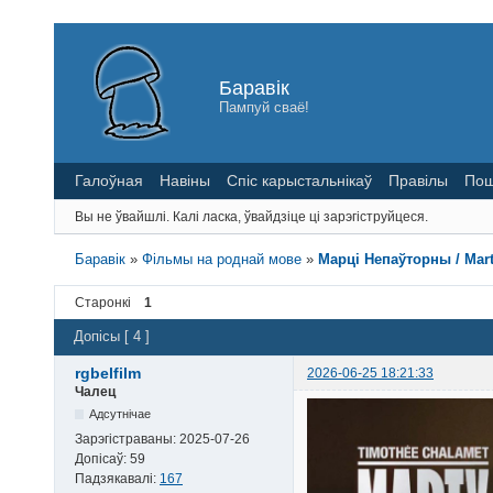
Баравік
Пампуй сваё!
Галоўная
Навіны
Спіс карыстальнікаў
Правілы
Пош
Вы не ўвайшлі.
Калі ласка, ўвайдзіце ці зарэгіструйцеся.
Баравік
»
Фільмы на роднай мове
»
Марці Непаўторны / Mart
Старонкі
1
Допісы [ 4 ]
rgbelfilm
2026-06-25 18:21:33
Чалец
Адсутнічае
Зарэгістраваны:
2025-07-26
Допісаў:
59
Падзякавалі:
167