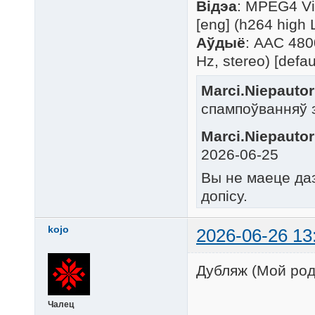
Відэа
: MPEG4 Vi
[eng] (h264 high 
Аўдыё
: AAC 4800
Hz, stereo) [defau
Marci.Niepautor
спампоўванняў 
Marci.Niepautor
2026-06-25
Вы не маеце да
допісу.
kojo
2026-06-26 13
Дубляж (Мой род
Чалец