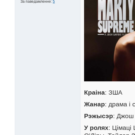
За паведамленне:
5
Краіна
: ЗША
Жанар
: драма і 
Рэжысэр
: Джош
У ролях
: Цімаці