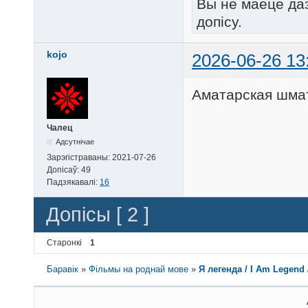
Вы не маеце да
допісу.
kojo
2026-06-26 13
Аматарская шма
Чалец
Адсутнічае
Зарэгістраваны:
2021-07-26
Допісаў:
49
Падзякавалі:
16
Допісы [ 2 ]
Старонкі
1
Баравік
»
Фільмы на роднай мове
»
Я легенда / I Am Legend 