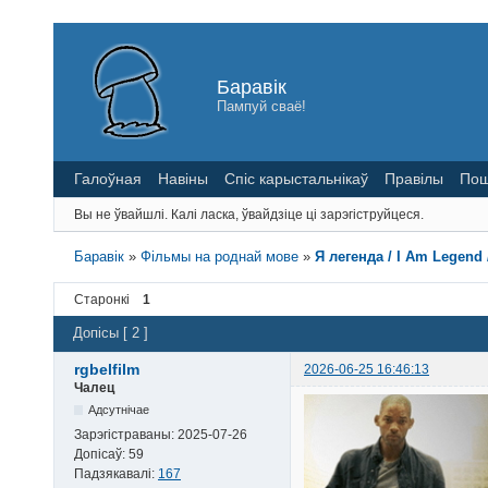
Баравік
Пампуй сваё!
Галоўная
Навіны
Спіс карыстальнікаў
Правілы
Пош
Вы не ўвайшлі.
Калі ласка, ўвайдзіце ці зарэгіструйцеся.
Баравік
»
Фільмы на роднай мове
»
Я легенда / I Am Legend 
Старонкі
1
Допісы [ 2 ]
rgbelfilm
2026-06-25 16:46:13
Чалец
Адсутнічае
Зарэгістраваны:
2025-07-26
Допісаў:
59
Падзякавалі:
167