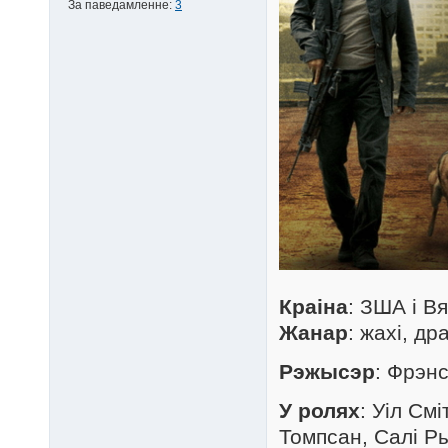
За паведамленне:
3
Краіна
: ЗША і В
Жанар
: жахі, др
Рэжысэр
: Фрэн
У ролях
: Уіл См
Томпсан, Салі Р