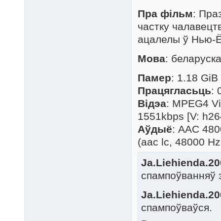
Пра фільм
: Пра
частку чалавецтв
ацалелы ў Нью-Ёр
Мова
: беларуск
Памер
: 1.18 GiB
Працягласьць
: 
Відэа
: MPEG4 Vi
1551kbps [V: h26
Аўдыё
: AAC 480
(aac lc, 48000 Hz,
Ja.Liehienda.20
спампоўванняў 
Ja.Liehienda.20
спампоўваўся.