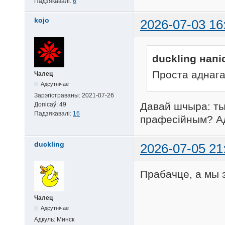
Падзякавалі:
6
kojo
2026-07-03 16
duckling напі
Проста аднага
Чалец
Адсутнічае
Зарэгістраваны:
2021-07-26
Давай шчыра: ты
Допісаў:
49
Падзякавалі:
16
прафесійным? Ад
duckling
2026-07-05 21
Прабачце, а мы
Чалец
Адсутнічае
Адкуль:
Минск