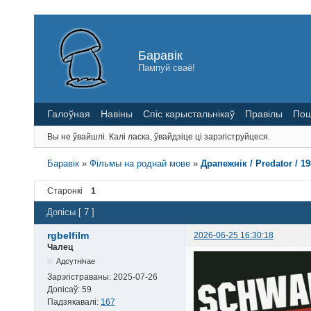
Баравік
Пампуй сваё!
Галоўная
Навіны
Спіс карыстальнікаў
Правілы
Пош
Вы не ўвайшлі.
Калі ласка, ўвайдзіце ці зарэгіструйцеся.
Баравік
»
Фільмы на роднай мове
»
Драпежнік / Predator / 1
Старонкі
1
Допісы [ 7 ]
rgbelfilm
2026-06-25 16:30:18
Чалец
Адсутнічае
Зарэгістраваны:
2025-07-26
Допісаў:
59
Падзякавалі:
167