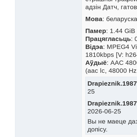
адзін Датч, гат
Мова
: беларуск
Памер
: 1.44 GiB
Працягласьць
: 
Відэа
: MPEG4 Vi
1810kbps [V: h26
Аўдыё
: AAC 480
(aac lc, 48000 Hz,
Drapieznik.1987
25
Drapieznik.1987
2026-06-25
Вы не маеце да
допісу.