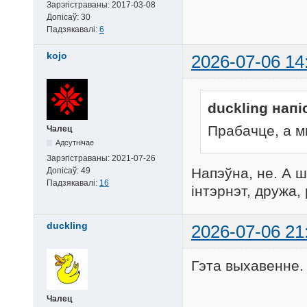
Зарэгістраваны:
2017-03-08
Допісаў:
30
Падзякавалі:
6
kojo
2026-07-06 14
duckling напі
Прабачце, а 
Чалец
Адсутнічае
Зарэгістраваны:
2021-07-26
Напэўна, не. А 
Допісаў:
49
Падзякавалі:
16
інтэрнэт, дружа,
duckling
2026-07-06 21
Гэта выхавенне.
Чалец