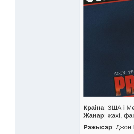
Краіна
: ЗША і М
Жанар
: жахі, фа
Рэжысэр
: Джон