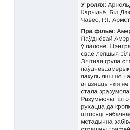
У ролях
: Арноль
Карыльё, Біл Дз
Чавес, Р.Г. Армс
Пра фільм
: Аме
Паўднёвай Амеры
ў палоне. Цэнтр
свае лепшыя сіл
Элітная група сп
паўднёваамерыка
пакуль яны не на
апазнаць якія н
стала зразумела,
Разумеючы, што 
рухацца да кропк
штосьці нябачнае
метадычна забів
страшны трафей 