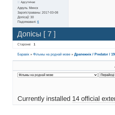
Адсутнічае
Адкуль:
Минск
Зарэгістраваны:
2017-03-08
Допісаў:
30
Падзякавалі:
6
Допісы [ 7 ]
Старонкі
1
Баравік
»
Фільмы на роднай мове
»
Драпежнік / Predator / 1
Currently installed
14 official ext